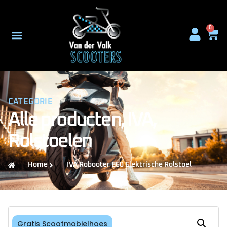
0
CATEGORIE
Alle producten
,
IVA
,
Rolstoelen
Home
IVA Robooter E60 Elektrische Rolstoel
Gratis Scootmobielhoes