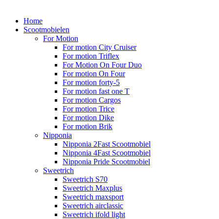
Home
Scootmobielen
For Motion
For motion City Cruiser
For motion Triflex
For Motion On Four Duo
For motion On Four
For motion forty-5
For motion fast one T
For motion Cargos
For motion Trice
For motion Dike
For motion Brik
Nipponia
Nipponia 2Fast Scootmobiel
Nipponia 4Fast Scootmobiel
Nipponia Pride Scootmobiel
Sweetrich
Sweetrich S70
Sweetrich Maxplus
Sweetrich maxsport
Sweetrich airclassic
Sweetrich ifold light