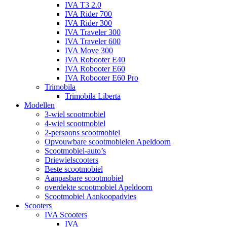
IVA T3 2.0
IVA Rider 700
IVA Rider 300
IVA Traveler 300
IVA Traveler 600
IVA Move 300
IVA Robooter E40
IVA Robooter E60
IVA Robooter E60 Pro
Trimobila
Trimobila Liberta
Modellen
3-wiel scootmobiel
4-wiel scootmobiel
2-persoons scootmobiel
Opvouwbare scootmobielen Apeldoorn
Scootmobiel-auto’s
Driewielscooters
Beste scootmobiel
Aanpasbare scootmobiel
overdekte scootmobiel Apeldoorn
Scootmobiel Aankoopadvies
Scooters
IVA Scooters
IVA