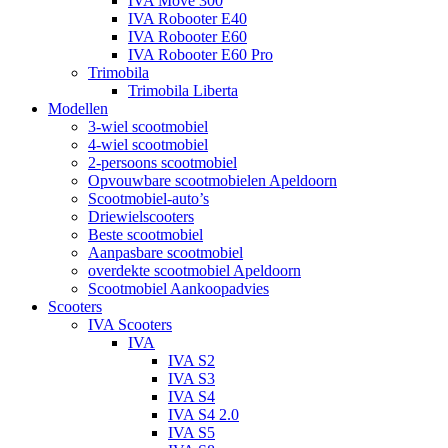
IVA Move 300
IVA Robooter E40
IVA Robooter E60
IVA Robooter E60 Pro
Trimobila
Trimobila Liberta
Modellen
3-wiel scootmobiel
4-wiel scootmobiel
2-persoons scootmobiel
Opvouwbare scootmobielen Apeldoorn
Scootmobiel-auto’s
Driewielscooters
Beste scootmobiel
Aanpasbare scootmobiel
overdekte scootmobiel Apeldoorn
Scootmobiel Aankoopadvies
Scooters
IVA Scooters
IVA
IVA S2
IVA S3
IVA S4
IVA S4 2.0
IVA S5