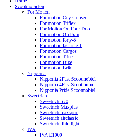
Home
Scootmobielen
For Motion
For motion City Cruiser
For motion Triflex
For Motion On Four Duo
For motion On Four
For motion forty-5
For motion fast one T
For motion Cargos
For motion Trice
For motion Dike
For motion Brik
Nipponia
Nipponia 2Fast Scootmobiel
Nipponia 4Fast Scootmobiel
Nipponia Pride Scootmobiel
Sweetrich
Sweetrich S70
Sweetrich Maxplus
Sweetrich maxsport
Sweetrich airclassic
Sweetrich ifold light
IVA
IVA E1000