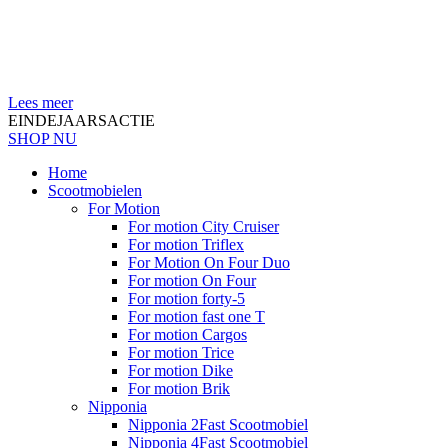
Lees meer
EINDEJAARSACTIE
SHOP NU
Home
Scootmobielen
For Motion
For motion City Cruiser
For motion Triflex
For Motion On Four Duo
For motion On Four
For motion forty-5
For motion fast one T
For motion Cargos
For motion Trice
For motion Dike
For motion Brik
Nipponia
Nipponia 2Fast Scootmobiel
Nipponia 4Fast Scootmobiel