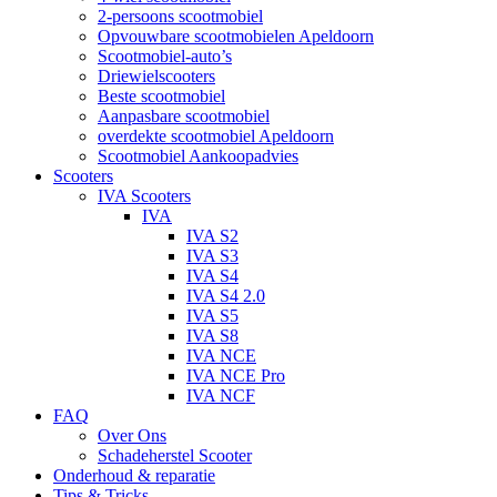
2-persoons scootmobiel
Opvouwbare scootmobielen Apeldoorn
Scootmobiel-auto’s
Driewielscooters
Beste scootmobiel
Aanpasbare scootmobiel
overdekte scootmobiel Apeldoorn
Scootmobiel Aankoopadvies
Scooters
IVA Scooters
IVA
IVA S2
IVA S3
IVA S4
IVA S4 2.0
IVA S5
IVA S8
IVA NCE
IVA NCE Pro
IVA NCF
FAQ
Over Ons
Schadeherstel Scooter
Onderhoud & reparatie
Tips & Tricks