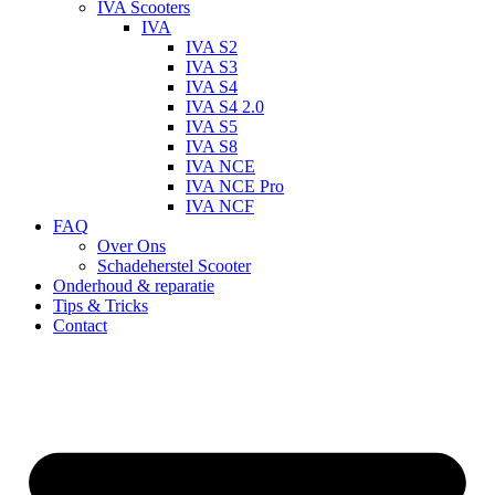
IVA Scooters
IVA
IVA S2
IVA S3
IVA S4
IVA S4 2.0
IVA S5
IVA S8
IVA NCE
IVA NCE Pro
IVA NCF
FAQ
Over Ons
Schadeherstel Scooter
Onderhoud & reparatie
Tips & Tricks
Contact