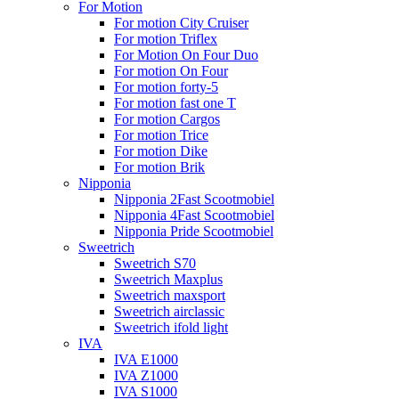
For Motion
For motion City Cruiser
For motion Triflex
For Motion On Four Duo
For motion On Four
For motion forty-5
For motion fast one T
For motion Cargos
For motion Trice
For motion Dike
For motion Brik
Nipponia
Nipponia 2Fast Scootmobiel
Nipponia 4Fast Scootmobiel
Nipponia Pride Scootmobiel
Sweetrich
Sweetrich S70
Sweetrich Maxplus
Sweetrich maxsport
Sweetrich airclassic
Sweetrich ifold light
IVA
IVA E1000
IVA Z1000
IVA S1000