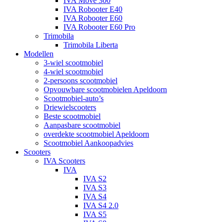
IVA Move 300
IVA Robooter E40
IVA Robooter E60
IVA Robooter E60 Pro
Trimobila
Trimobila Liberta
Modellen
3-wiel scootmobiel
4-wiel scootmobiel
2-persoons scootmobiel
Opvouwbare scootmobielen Apeldoorn
Scootmobiel-auto’s
Driewielscooters
Beste scootmobiel
Aanpasbare scootmobiel
overdekte scootmobiel Apeldoorn
Scootmobiel Aankoopadvies
Scooters
IVA Scooters
IVA
IVA S2
IVA S3
IVA S4
IVA S4 2.0
IVA S5