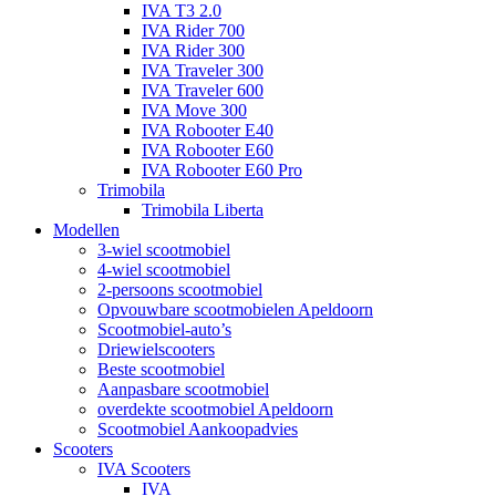
IVA T3 2.0
IVA Rider 700
IVA Rider 300
IVA Traveler 300
IVA Traveler 600
IVA Move 300
IVA Robooter E40
IVA Robooter E60
IVA Robooter E60 Pro
Trimobila
Trimobila Liberta
Modellen
3-wiel scootmobiel
4-wiel scootmobiel
2-persoons scootmobiel
Opvouwbare scootmobielen Apeldoorn
Scootmobiel-auto’s
Driewielscooters
Beste scootmobiel
Aanpasbare scootmobiel
overdekte scootmobiel Apeldoorn
Scootmobiel Aankoopadvies
Scooters
IVA Scooters
IVA