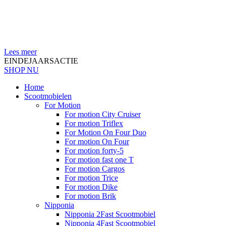
Lees meer
EINDEJAARSACTIE
SHOP NU
Home
Scootmobielen
For Motion
For motion City Cruiser
For motion Triflex
For Motion On Four Duo
For motion On Four
For motion forty-5
For motion fast one T
For motion Cargos
For motion Trice
For motion Dike
For motion Brik
Nipponia
Nipponia 2Fast Scootmobiel
Nipponia 4Fast Scootmobiel