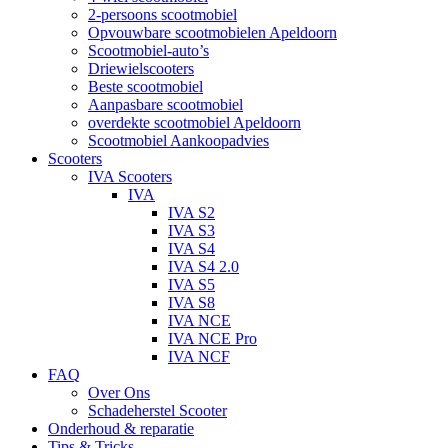
2-persoons scootmobiel
Opvouwbare scootmobielen Apeldoorn
Scootmobiel-auto’s
Driewielscooters
Beste scootmobiel
Aanpasbare scootmobiel
overdekte scootmobiel Apeldoorn
Scootmobiel Aankoopadvies
Scooters
IVA Scooters
IVA
IVA S2
IVA S3
IVA S4
IVA S4 2.0
IVA S5
IVA S8
IVA NCE
IVA NCE Pro
IVA NCF
FAQ
Over Ons
Schadeherstel Scooter
Onderhoud & reparatie
Tips & Tricks