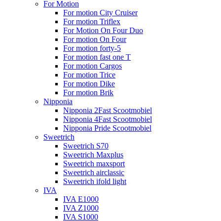
For Motion
For motion City Cruiser
For motion Triflex
For Motion On Four Duo
For motion On Four
For motion forty-5
For motion fast one T
For motion Cargos
For motion Trice
For motion Dike
For motion Brik
Nipponia
Nipponia 2Fast Scootmobiel
Nipponia 4Fast Scootmobiel
Nipponia Pride Scootmobiel
Sweetrich
Sweetrich S70
Sweetrich Maxplus
Sweetrich maxsport
Sweetrich airclassic
Sweetrich ifold light
IVA
IVA E1000
IVA Z1000
IVA S1000