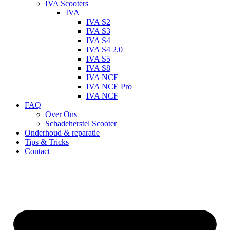
IVA Scooters
IVA
IVA S2
IVA S3
IVA S4
IVA S4 2.0
IVA S5
IVA S8
IVA NCE
IVA NCE Pro
IVA NCF
FAQ
Over Ons
Schadeherstel Scooter
Onderhoud & reparatie
Tips & Tricks
Contact