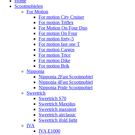
Home
Scootmobielen
For Motion
For motion City Cruiser
For motion Triflex
For Motion On Four Duo
For motion On Four
For motion forty-5
For motion fast one T
For motion Cargos
For motion Trice
For motion Dike
For motion Brik
Nipponia
Nipponia 2Fast Scootmobiel
Nipponia 4Fast Scootmobiel
Nipponia Pride Scootmobiel
Sweetrich
Sweetrich S70
Sweetrich Maxplus
Sweetrich maxsport
Sweetrich airclassic
Sweetrich ifold light
IVA
IVA E1000