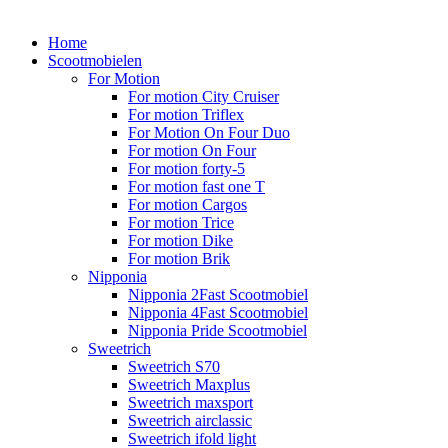
Home
Scootmobielen
For Motion
For motion City Cruiser
For motion Triflex
For Motion On Four Duo
For motion On Four
For motion forty-5
For motion fast one T
For motion Cargos
For motion Trice
For motion Dike
For motion Brik
Nipponia
Nipponia 2Fast Scootmobiel
Nipponia 4Fast Scootmobiel
Nipponia Pride Scootmobiel
Sweetrich
Sweetrich S70
Sweetrich Maxplus
Sweetrich maxsport
Sweetrich airclassic
Sweetrich ifold light