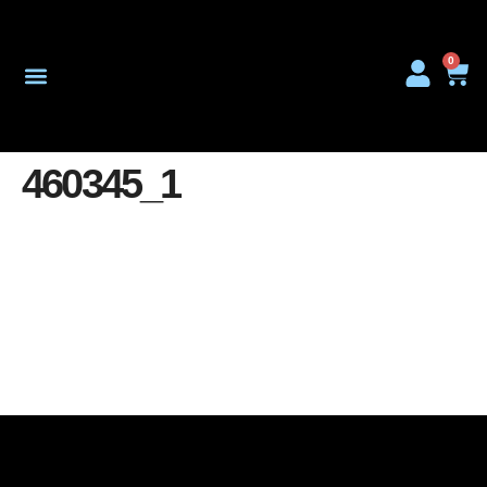
0
Onderhoud & Reparatie
460345_1