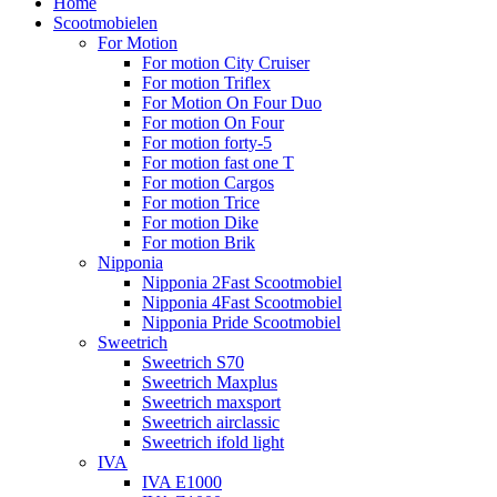
Home
Scootmobielen
For Motion
For motion City Cruiser
For motion Triflex
For Motion On Four Duo
For motion On Four
For motion forty-5
For motion fast one T
For motion Cargos
For motion Trice
For motion Dike
For motion Brik
Nipponia
Nipponia 2Fast Scootmobiel
Nipponia 4Fast Scootmobiel
Nipponia Pride Scootmobiel
Sweetrich
Sweetrich S70
Sweetrich Maxplus
Sweetrich maxsport
Sweetrich airclassic
Sweetrich ifold light
IVA
IVA E1000