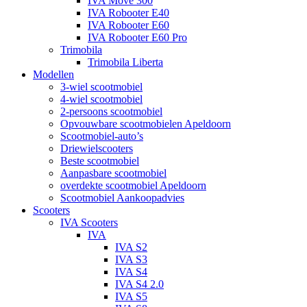
IVA Move 300
IVA Robooter E40
IVA Robooter E60
IVA Robooter E60 Pro
Trimobila
Trimobila Liberta
Modellen
3-wiel scootmobiel
4-wiel scootmobiel
2-persoons scootmobiel
Opvouwbare scootmobielen Apeldoorn
Scootmobiel-auto’s
Driewielscooters
Beste scootmobiel
Aanpasbare scootmobiel
overdekte scootmobiel Apeldoorn
Scootmobiel Aankoopadvies
Scooters
IVA Scooters
IVA
IVA S2
IVA S3
IVA S4
IVA S4 2.0
IVA S5