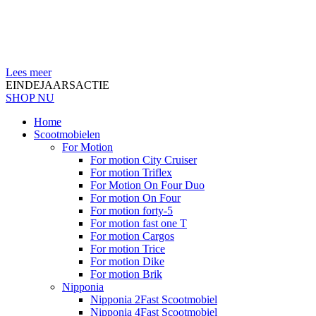
Lees meer
EINDEJAARSACTIE
SHOP NU
Home
Scootmobielen
For Motion
For motion City Cruiser
For motion Triflex
For Motion On Four Duo
For motion On Four
For motion forty-5
For motion fast one T
For motion Cargos
For motion Trice
For motion Dike
For motion Brik
Nipponia
Nipponia 2Fast Scootmobiel
Nipponia 4Fast Scootmobiel