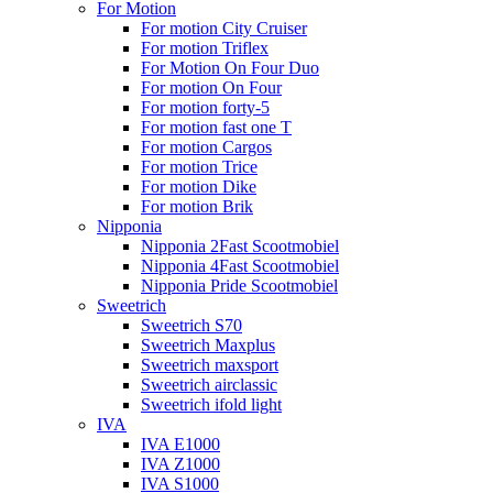
For Motion
For motion City Cruiser
For motion Triflex
For Motion On Four Duo
For motion On Four
For motion forty-5
For motion fast one T
For motion Cargos
For motion Trice
For motion Dike
For motion Brik
Nipponia
Nipponia 2Fast Scootmobiel
Nipponia 4Fast Scootmobiel
Nipponia Pride Scootmobiel
Sweetrich
Sweetrich S70
Sweetrich Maxplus
Sweetrich maxsport
Sweetrich airclassic
Sweetrich ifold light
IVA
IVA E1000
IVA Z1000
IVA S1000