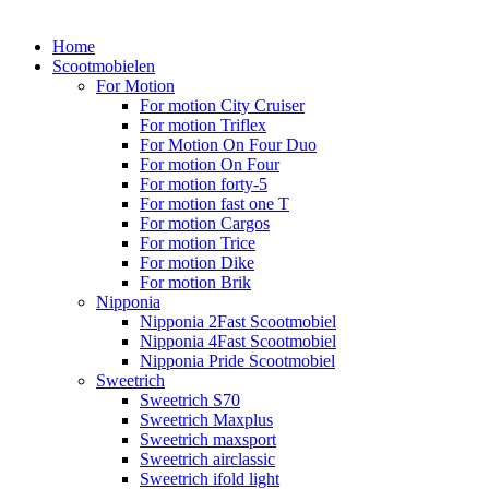
Home
Scootmobielen
For Motion
For motion City Cruiser
For motion Triflex
For Motion On Four Duo
For motion On Four
For motion forty-5
For motion fast one T
For motion Cargos
For motion Trice
For motion Dike
For motion Brik
Nipponia
Nipponia 2Fast Scootmobiel
Nipponia 4Fast Scootmobiel
Nipponia Pride Scootmobiel
Sweetrich
Sweetrich S70
Sweetrich Maxplus
Sweetrich maxsport
Sweetrich airclassic
Sweetrich ifold light