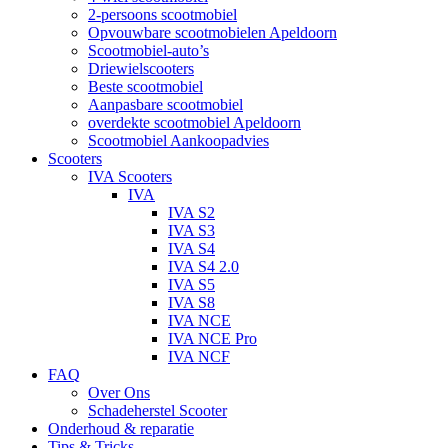
2-persoons scootmobiel
Opvouwbare scootmobielen Apeldoorn
Scootmobiel-auto’s
Driewielscooters
Beste scootmobiel
Aanpasbare scootmobiel
overdekte scootmobiel Apeldoorn
Scootmobiel Aankoopadvies
Scooters
IVA Scooters
IVA
IVA S2
IVA S3
IVA S4
IVA S4 2.0
IVA S5
IVA S8
IVA NCE
IVA NCE Pro
IVA NCF
FAQ
Over Ons
Schadeherstel Scooter
Onderhoud & reparatie
Tips & Tricks