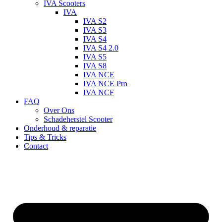
IVA Scooters
IVA
IVA S2
IVA S3
IVA S4
IVA S4 2.0
IVA S5
IVA S8
IVA NCE
IVA NCE Pro
IVA NCF
FAQ
Over Ons
Schadeherstel Scooter
Onderhoud & reparatie
Tips & Tricks
Contact