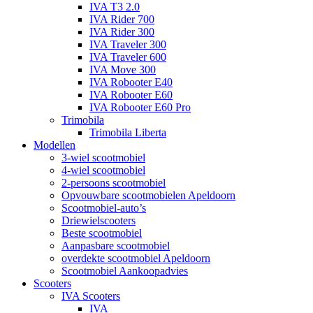
IVA T3 2.0
IVA Rider 700
IVA Rider 300
IVA Traveler 300
IVA Traveler 600
IVA Move 300
IVA Robooter E40
IVA Robooter E60
IVA Robooter E60 Pro
Trimobila
Trimobila Liberta
Modellen
3-wiel scootmobiel
4-wiel scootmobiel
2-persoons scootmobiel
Opvouwbare scootmobielen Apeldoorn
Scootmobiel-auto’s
Driewielscooters
Beste scootmobiel
Aanpasbare scootmobiel
overdekte scootmobiel Apeldoorn
Scootmobiel Aankoopadvies
Scooters
IVA Scooters
IVA