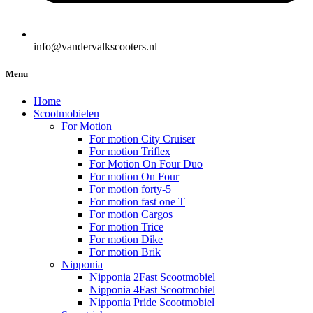
info@vandervalkscooters.nl
Menu
Home
Scootmobielen
For Motion
For motion City Cruiser
For motion Triflex
For Motion On Four Duo
For motion On Four
For motion forty-5
For motion fast one T
For motion Cargos
For motion Trice
For motion Dike
For motion Brik
Nipponia
Nipponia 2Fast Scootmobiel
Nipponia 4Fast Scootmobiel
Nipponia Pride Scootmobiel