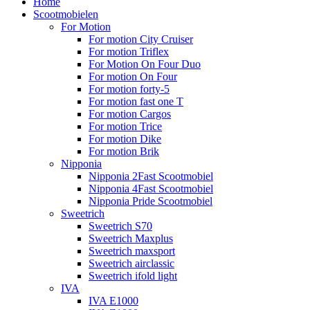
Home
Scootmobielen
For Motion
For motion City Cruiser
For motion Triflex
For Motion On Four Duo
For motion On Four
For motion forty-5
For motion fast one T
For motion Cargos
For motion Trice
For motion Dike
For motion Brik
Nipponia
Nipponia 2Fast Scootmobiel
Nipponia 4Fast Scootmobiel
Nipponia Pride Scootmobiel
Sweetrich
Sweetrich S70
Sweetrich Maxplus
Sweetrich maxsport
Sweetrich airclassic
Sweetrich ifold light
IVA
IVA E1000