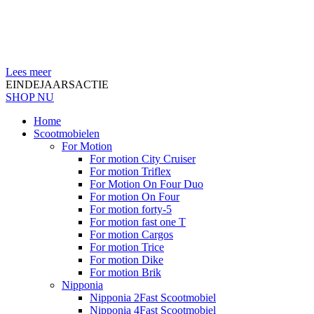
Lees meer
EINDEJAARSACTIE
SHOP NU
Home
Scootmobielen
For Motion
For motion City Cruiser
For motion Triflex
For Motion On Four Duo
For motion On Four
For motion forty-5
For motion fast one T
For motion Cargos
For motion Trice
For motion Dike
For motion Brik
Nipponia
Nipponia 2Fast Scootmobiel
Nipponia 4Fast Scootmobiel