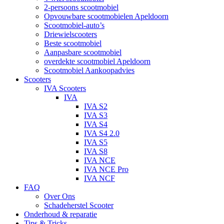
2-persoons scootmobiel
Opvouwbare scootmobielen Apeldoorn
Scootmobiel-auto’s
Driewielscooters
Beste scootmobiel
Aanpasbare scootmobiel
overdekte scootmobiel Apeldoorn
Scootmobiel Aankoopadvies
Scooters
IVA Scooters
IVA
IVA S2
IVA S3
IVA S4
IVA S4 2.0
IVA S5
IVA S8
IVA NCE
IVA NCE Pro
IVA NCF
FAQ
Over Ons
Schadeherstel Scooter
Onderhoud & reparatie
Tips & Tricks