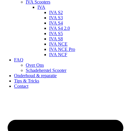
IVA Scooters
IVA
IVA S2
IVA S3
IVA S4
IVA S4 2.0
IVA S5
IVA S8
IVA NCE
IVA NCE Pro
IVA NCF
FAQ
Over Ons
Schadeherstel Scooter
Onderhoud & reparatie
Tips & Tricks
Contact