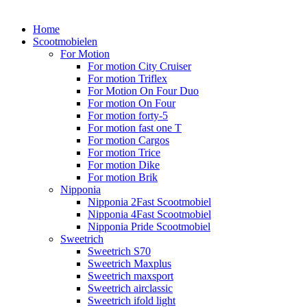
Home
Scootmobielen
For Motion
For motion City Cruiser
For motion Triflex
For Motion On Four Duo
For motion On Four
For motion forty-5
For motion fast one T
For motion Cargos
For motion Trice
For motion Dike
For motion Brik
Nipponia
Nipponia 2Fast Scootmobiel
Nipponia 4Fast Scootmobiel
Nipponia Pride Scootmobiel
Sweetrich
Sweetrich S70
Sweetrich Maxplus
Sweetrich maxsport
Sweetrich airclassic
Sweetrich ifold light