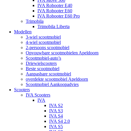
IVA Move 300
IVA Robooter E40
IVA Robooter E60
IVA Robooter E60 Pro
Trimobila
Trimobila Liberta
Modellen
3-wiel scootmobiel
4-wiel scootmobiel
2-persoons scootmobiel
Opvouwbare scootmobielen Apeldoorn
Scootmobiel-auto’s
Driewielscooters
Beste scootmobiel
Aanpasbare scootmobiel
overdekte scootmobiel Apeldoorn
Scootmobiel Aankoopadvies
Scooters
IVA Scooters
IVA
IVA S2
IVA S3
IVA S4
IVA S4 2.0
IVA S5