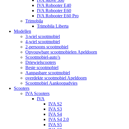
IVA Move 300
IVA Robooter E40
IVA Robooter E60
IVA Robooter E60 Pro
Trimobila
Trimobila Liberta
Modellen
3-wiel scootmobiel
4-wiel scootmobiel
2-persoons scootmobiel
Opvouwbare scootmobielen Apeldoorn
Scootmobiel-auto’s
Driewielscooters
Beste scootmobiel
Aanpasbare scootmobiel
overdekte scootmobiel Apeldoorn
Scootmobiel Aankoopadvies
Scooters
IVA Scooters
IVA
IVA S2
IVA S3
IVA S4
IVA S4 2.0
IVA S5