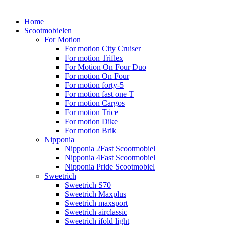
Home
Scootmobielen
For Motion
For motion City Cruiser
For motion Triflex
For Motion On Four Duo
For motion On Four
For motion forty-5
For motion fast one T
For motion Cargos
For motion Trice
For motion Dike
For motion Brik
Nipponia
Nipponia 2Fast Scootmobiel
Nipponia 4Fast Scootmobiel
Nipponia Pride Scootmobiel
Sweetrich
Sweetrich S70
Sweetrich Maxplus
Sweetrich maxsport
Sweetrich airclassic
Sweetrich ifold light