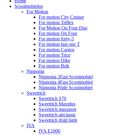
Home
Scootmobielen
For Motion
For motion City Cruiser
For motion Triflex
For Motion On Four Duo
For motion On Four
For motion forty-5
For motion fast one T
For motion Cargos
For motion Trice
For motion Dike
For motion Brik
Nipponia
Nipponia 2Fast Scootmobiel
Nipponia 4Fast Scootmobiel
Nipponia Pride Scootmobiel
Sweetrich
Sweetrich S70
Sweetrich Maxplus
Sweetrich maxsport
Sweetrich airclassic
Sweetrich ifold light
IVA
IVA E1000