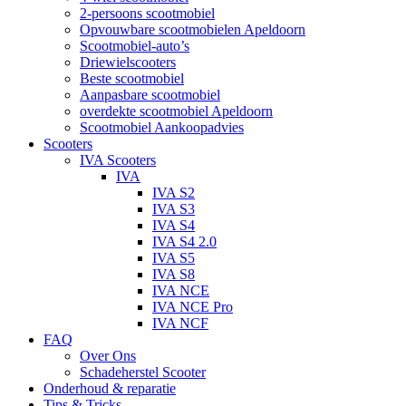
2-persoons scootmobiel
Opvouwbare scootmobielen Apeldoorn
Scootmobiel-auto’s
Driewielscooters
Beste scootmobiel
Aanpasbare scootmobiel
overdekte scootmobiel Apeldoorn
Scootmobiel Aankoopadvies
Scooters
IVA Scooters
IVA
IVA S2
IVA S3
IVA S4
IVA S4 2.0
IVA S5
IVA S8
IVA NCE
IVA NCE Pro
IVA NCF
FAQ
Over Ons
Schadeherstel Scooter
Onderhoud & reparatie
Tips & Tricks