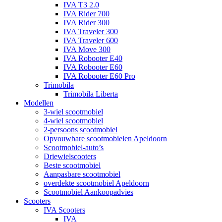
IVA T3 2.0
IVA Rider 700
IVA Rider 300
IVA Traveler 300
IVA Traveler 600
IVA Move 300
IVA Robooter E40
IVA Robooter E60
IVA Robooter E60 Pro
Trimobila
Trimobila Liberta
Modellen
3-wiel scootmobiel
4-wiel scootmobiel
2-persoons scootmobiel
Opvouwbare scootmobielen Apeldoorn
Scootmobiel-auto’s
Driewielscooters
Beste scootmobiel
Aanpasbare scootmobiel
overdekte scootmobiel Apeldoorn
Scootmobiel Aankoopadvies
Scooters
IVA Scooters
IVA