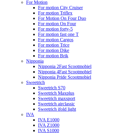
For Motion
For motion City Cruiser
For motion Triflex
For Motion On Four Duo
For motion On Four
For motion forty-5
For motion fast one T
For motion Cargos
For motion Trice
For motion Dike
For motion Brik
Nipponia
Nipponia 2Fast Scootmobiel
Nipponia 4Fast Scootmobiel
Nipponia Pride Scootmobiel
Sweetrich
Sweetrich S70
Sweetrich Maxplus
Sweetrich maxsport
Sweetrich airclassic
Sweetrich ifold light
IVA
IVA E1000
IVA Z1000
IVA S1000