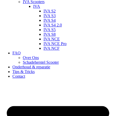
IVA Scooters
IVA
IVA S2
IVA S3
IVA S4
IVA S4 2.0
IVA S5
IVA S8
IVA NCE
IVA NCE Pro
IVA NCF
FAQ
Over Ons
Schadeherstel Scooter
Onderhoud & reparatie
Tips & Tricks
Contact