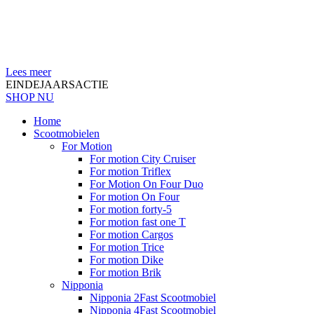
Lees meer
EINDEJAARSACTIE
SHOP NU
Home
Scootmobielen
For Motion
For motion City Cruiser
For motion Triflex
For Motion On Four Duo
For motion On Four
For motion forty-5
For motion fast one T
For motion Cargos
For motion Trice
For motion Dike
For motion Brik
Nipponia
Nipponia 2Fast Scootmobiel
Nipponia 4Fast Scootmobiel