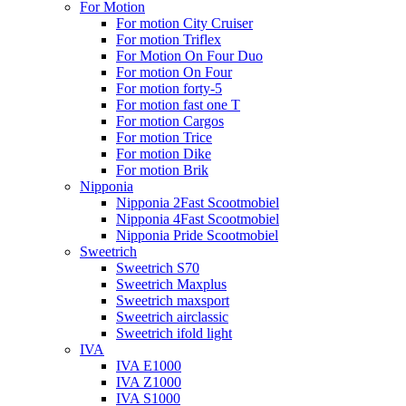
For Motion
For motion City Cruiser
For motion Triflex
For Motion On Four Duo
For motion On Four
For motion forty-5
For motion fast one T
For motion Cargos
For motion Trice
For motion Dike
For motion Brik
Nipponia
Nipponia 2Fast Scootmobiel
Nipponia 4Fast Scootmobiel
Nipponia Pride Scootmobiel
Sweetrich
Sweetrich S70
Sweetrich Maxplus
Sweetrich maxsport
Sweetrich airclassic
Sweetrich ifold light
IVA
IVA E1000
IVA Z1000
IVA S1000