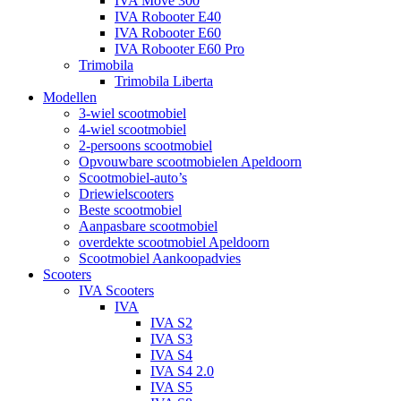
IVA Move 300
IVA Robooter E40
IVA Robooter E60
IVA Robooter E60 Pro
Trimobila
Trimobila Liberta
Modellen
3-wiel scootmobiel
4-wiel scootmobiel
2-persoons scootmobiel
Opvouwbare scootmobielen Apeldoorn
Scootmobiel-auto’s
Driewielscooters
Beste scootmobiel
Aanpasbare scootmobiel
overdekte scootmobiel Apeldoorn
Scootmobiel Aankoopadvies
Scooters
IVA Scooters
IVA
IVA S2
IVA S3
IVA S4
IVA S4 2.0
IVA S5