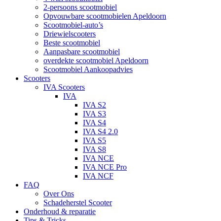
2-persoons scootmobiel
Opvouwbare scootmobielen Apeldoorn
Scootmobiel-auto’s
Driewielscooters
Beste scootmobiel
Aanpasbare scootmobiel
overdekte scootmobiel Apeldoorn
Scootmobiel Aankoopadvies
Scooters
IVA Scooters
IVA
IVA S2
IVA S3
IVA S4
IVA S4 2.0
IVA S5
IVA S8
IVA NCE
IVA NCE Pro
IVA NCF
FAQ
Over Ons
Schadeherstel Scooter
Onderhoud & reparatie
Tips & Tricks