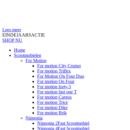
Lees meer
EINDEJAARSACTIE
SHOP NU
Home
Scootmobielen
For Motion
For motion City Cruiser
For motion Triflex
For Motion On Four Duo
For motion On Four
For motion forty-5
For motion fast one T
For motion Cargos
For motion Trice
For motion Dike
For motion Brik
Nipponia
Nipponia 2Fast Scootmobiel
Nipponia 4Fast Scootmobiel