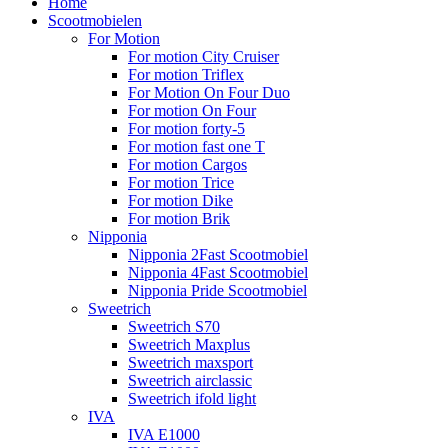
Home
Scootmobielen
For Motion
For motion City Cruiser
For motion Triflex
For Motion On Four Duo
For motion On Four
For motion forty-5
For motion fast one T
For motion Cargos
For motion Trice
For motion Dike
For motion Brik
Nipponia
Nipponia 2Fast Scootmobiel
Nipponia 4Fast Scootmobiel
Nipponia Pride Scootmobiel
Sweetrich
Sweetrich S70
Sweetrich Maxplus
Sweetrich maxsport
Sweetrich airclassic
Sweetrich ifold light
IVA
IVA E1000