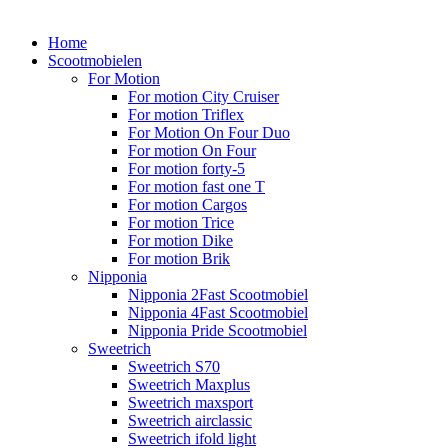
Home
Scootmobielen
For Motion
For motion City Cruiser
For motion Triflex
For Motion On Four Duo
For motion On Four
For motion forty-5
For motion fast one T
For motion Cargos
For motion Trice
For motion Dike
For motion Brik
Nipponia
Nipponia 2Fast Scootmobiel
Nipponia 4Fast Scootmobiel
Nipponia Pride Scootmobiel
Sweetrich
Sweetrich S70
Sweetrich Maxplus
Sweetrich maxsport
Sweetrich airclassic
Sweetrich ifold light