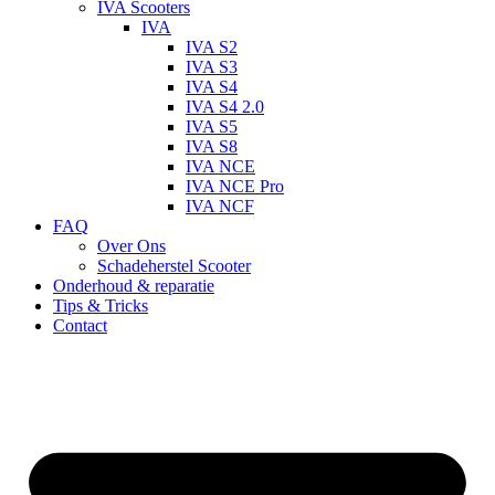
IVA Scooters
IVA
IVA S2
IVA S3
IVA S4
IVA S4 2.0
IVA S5
IVA S8
IVA NCE
IVA NCE Pro
IVA NCF
FAQ
Over Ons
Schadeherstel Scooter
Onderhoud & reparatie
Tips & Tricks
Contact