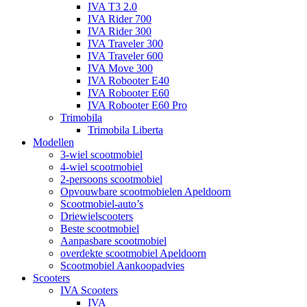
IVA T3 2.0
IVA Rider 700
IVA Rider 300
IVA Traveler 300
IVA Traveler 600
IVA Move 300
IVA Robooter E40
IVA Robooter E60
IVA Robooter E60 Pro
Trimobila
Trimobila Liberta
Modellen
3-wiel scootmobiel
4-wiel scootmobiel
2-persoons scootmobiel
Opvouwbare scootmobielen Apeldoorn
Scootmobiel-auto’s
Driewielscooters
Beste scootmobiel
Aanpasbare scootmobiel
overdekte scootmobiel Apeldoorn
Scootmobiel Aankoopadvies
Scooters
IVA Scooters
IVA