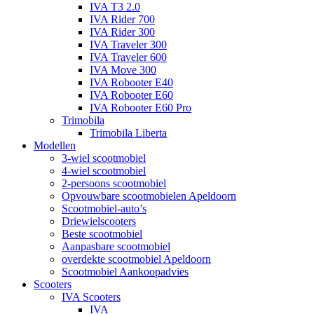
IVA T3 2.0
IVA Rider 700
IVA Rider 300
IVA Traveler 300
IVA Traveler 600
IVA Move 300
IVA Robooter E40
IVA Robooter E60
IVA Robooter E60 Pro
Trimobila
Trimobila Liberta
Modellen
3-wiel scootmobiel
4-wiel scootmobiel
2-persoons scootmobiel
Opvouwbare scootmobielen Apeldoorn
Scootmobiel-auto’s
Driewielscooters
Beste scootmobiel
Aanpasbare scootmobiel
overdekte scootmobiel Apeldoorn
Scootmobiel Aankoopadvies
Scooters
IVA Scooters
IVA