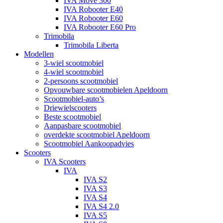
IVA Move 300
IVA Robooter E40
IVA Robooter E60
IVA Robooter E60 Pro
Trimobila
Trimobila Liberta
Modellen
3-wiel scootmobiel
4-wiel scootmobiel
2-persoons scootmobiel
Opvouwbare scootmobielen Apeldoorn
Scootmobiel-auto’s
Driewielscooters
Beste scootmobiel
Aanpasbare scootmobiel
overdekte scootmobiel Apeldoorn
Scootmobiel Aankoopadvies
Scooters
IVA Scooters
IVA
IVA S2
IVA S3
IVA S4
IVA S4 2.0
IVA S5