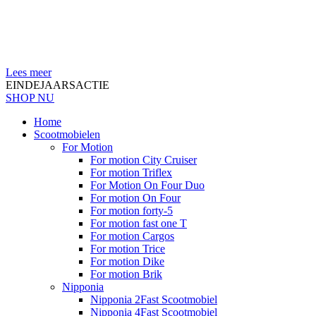
Lees meer
EINDEJAARSACTIE
SHOP NU
Home
Scootmobielen
For Motion
For motion City Cruiser
For motion Triflex
For Motion On Four Duo
For motion On Four
For motion forty-5
For motion fast one T
For motion Cargos
For motion Trice
For motion Dike
For motion Brik
Nipponia
Nipponia 2Fast Scootmobiel
Nipponia 4Fast Scootmobiel