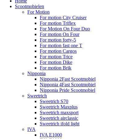
Home
Scootmobielen
For Motion
For motion City Cruiser
For motion Triflex
For Motion On Four Duo
For motion On Four
For motion forty-5
For motion fast one T
For motion Cargos
For motion Trice
For motion Dike
For motion Brik
Nipponia
Nipponia 2Fast Scootmobiel
Nipponia 4Fast Scootmobiel
Nipponia Pride Scootmobiel
Sweetrich
Sweetrich S70
Sweetrich Maxplus
Sweetrich maxsport
Sweetrich airclassic
Sweetrich ifold light
IVA
IVA E1000