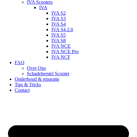
IVA Scooters
IVA
IVA S2
IVA S3
IVA S4
IVA S4 2.0
IVA S5
IVA S8
IVA NCE
IVA NCE Pro
IVA NCF
FAQ
Over Ons
Schadeherstel Scooter
Onderhoud & reparatie
Tips & Tricks
Contact