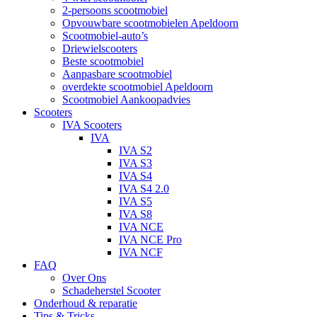
2-persoons scootmobiel
Opvouwbare scootmobielen Apeldoorn
Scootmobiel-auto’s
Driewielscooters
Beste scootmobiel
Aanpasbare scootmobiel
overdekte scootmobiel Apeldoorn
Scootmobiel Aankoopadvies
Scooters
IVA Scooters
IVA
IVA S2
IVA S3
IVA S4
IVA S4 2.0
IVA S5
IVA S8
IVA NCE
IVA NCE Pro
IVA NCF
FAQ
Over Ons
Schadeherstel Scooter
Onderhoud & reparatie
Tips & Tricks