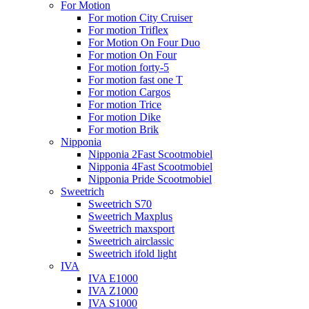
For Motion
For motion City Cruiser
For motion Triflex
For Motion On Four Duo
For motion On Four
For motion forty-5
For motion fast one T
For motion Cargos
For motion Trice
For motion Dike
For motion Brik
Nipponia
Nipponia 2Fast Scootmobiel
Nipponia 4Fast Scootmobiel
Nipponia Pride Scootmobiel
Sweetrich
Sweetrich S70
Sweetrich Maxplus
Sweetrich maxsport
Sweetrich airclassic
Sweetrich ifold light
IVA
IVA E1000
IVA Z1000
IVA S1000