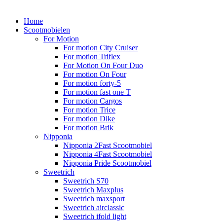
Home
Scootmobielen
For Motion
For motion City Cruiser
For motion Triflex
For Motion On Four Duo
For motion On Four
For motion forty-5
For motion fast one T
For motion Cargos
For motion Trice
For motion Dike
For motion Brik
Nipponia
Nipponia 2Fast Scootmobiel
Nipponia 4Fast Scootmobiel
Nipponia Pride Scootmobiel
Sweetrich
Sweetrich S70
Sweetrich Maxplus
Sweetrich maxsport
Sweetrich airclassic
Sweetrich ifold light