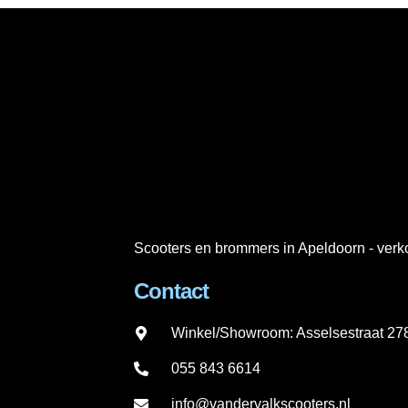
Scooters en brommers in Apeldoorn - verko
Contact
Winkel/Showroom: Asselsestraat 2
055 843 6614
info@vandervalkscooters.nl