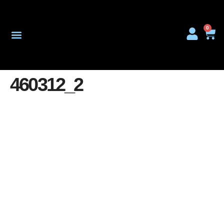
0
Onderhoud & Reparatie
460312_2