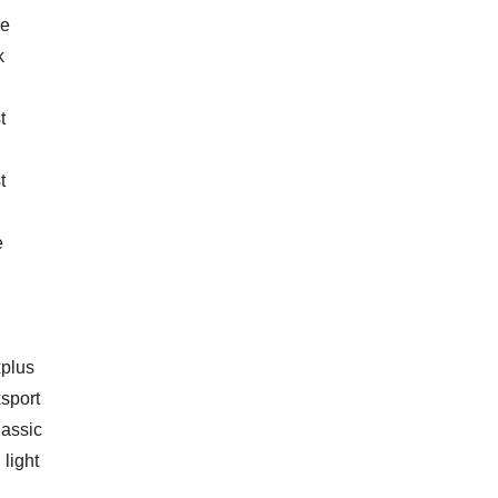
ke
k
t
t
e
plus
sport
lassic
 light