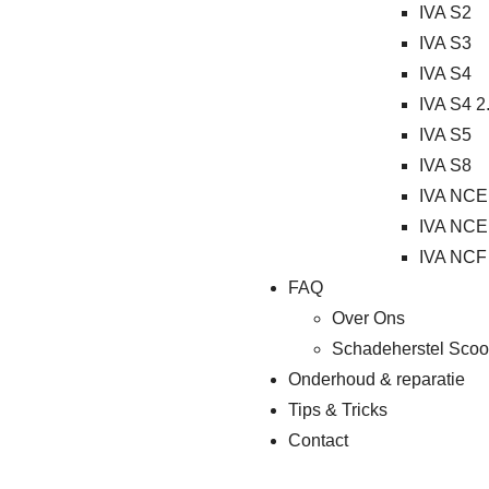
IVA S2
IVA S3
IVA S4
IVA S4 2
IVA S5
IVA S8
IVA NCE
IVA NCE
IVA NCF
FAQ
Over Ons
Schadeherstel Scoo
Onderhoud & reparatie
Tips & Tricks
Contact