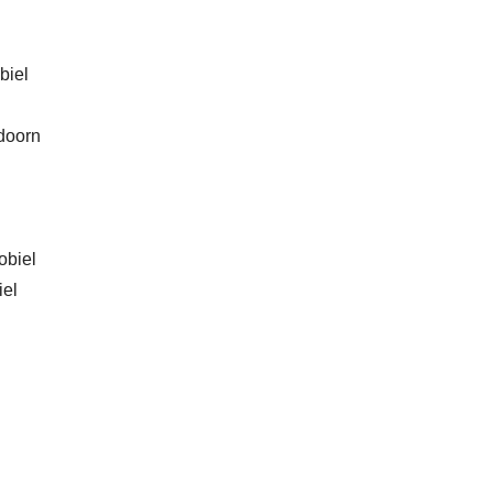
biel
doorn
obiel
iel