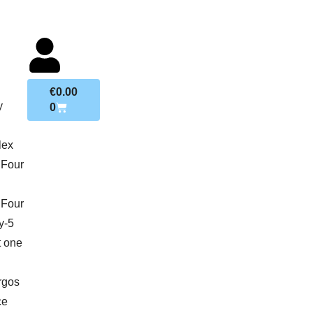
€
0.00
y
0
lex
 Four
 Four
y-5
t one
rgos
ce