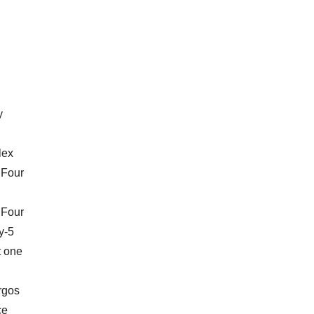
y
lex
 Four
 Four
y-5
t one
rgos
ce