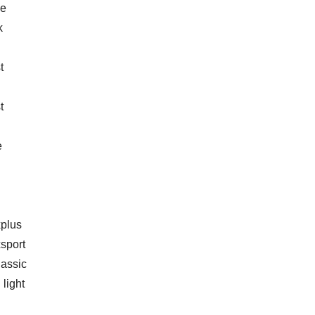
ke
k
t
t
e
plus
sport
lassic
 light