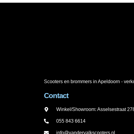
Scooters en brommers in Apeldoorn - verko
Contact
Winkel/Showroom: Asselsestraat 2
055 843 6614
info@vandervalkscooters.nl