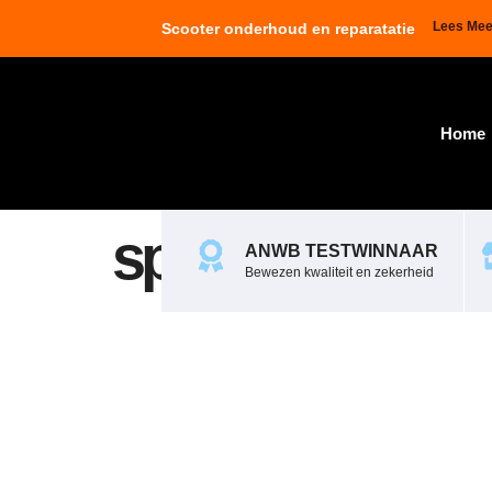
Lees Mee
Scooter onderhoud en reparatatie
Home
spb._bing_19
ANWB TESTWINNAAR
Bewezen kwaliteit en zekerheid