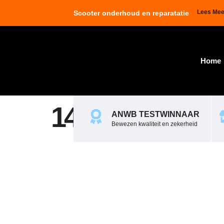
Lees Mee
Scooter onderhoud en reparatatie
Home
140409_1_1_1_
ANWB TESTWINNAAR
Bewezen kwaliteit en zekerheid