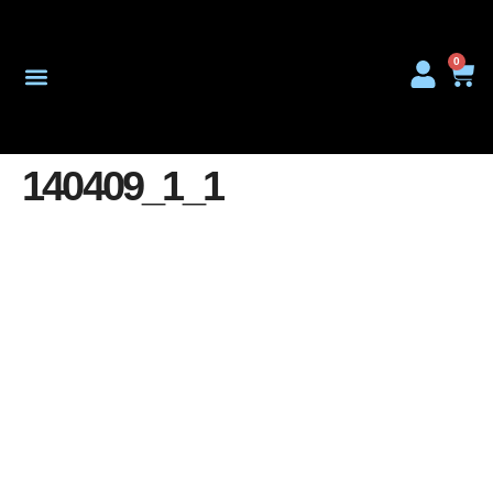
0
Onderhoud & Reparatie
140409_1_1