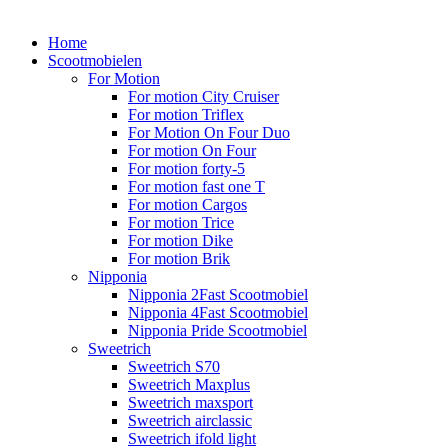
Home
Scootmobielen
For Motion
For motion City Cruiser
For motion Triflex
For Motion On Four Duo
For motion On Four
For motion forty-5
For motion fast one T
For motion Cargos
For motion Trice
For motion Dike
For motion Brik
Nipponia
Nipponia 2Fast Scootmobiel
Nipponia 4Fast Scootmobiel
Nipponia Pride Scootmobiel
Sweetrich
Sweetrich S70
Sweetrich Maxplus
Sweetrich maxsport
Sweetrich airclassic
Sweetrich ifold light