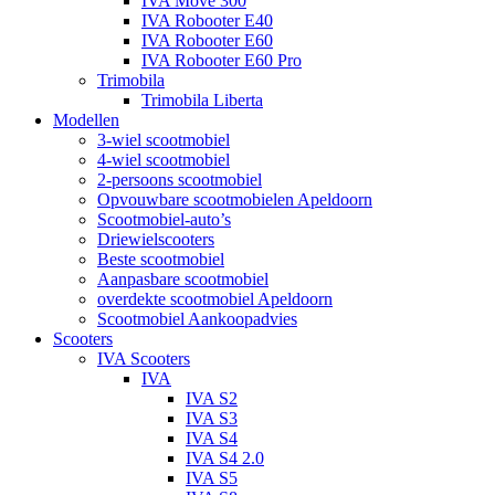
IVA Move 300
IVA Robooter E40
IVA Robooter E60
IVA Robooter E60 Pro
Trimobila
Trimobila Liberta
Modellen
3-wiel scootmobiel
4-wiel scootmobiel
2-persoons scootmobiel
Opvouwbare scootmobielen Apeldoorn
Scootmobiel-auto’s
Driewielscooters
Beste scootmobiel
Aanpasbare scootmobiel
overdekte scootmobiel Apeldoorn
Scootmobiel Aankoopadvies
Scooters
IVA Scooters
IVA
IVA S2
IVA S3
IVA S4
IVA S4 2.0
IVA S5