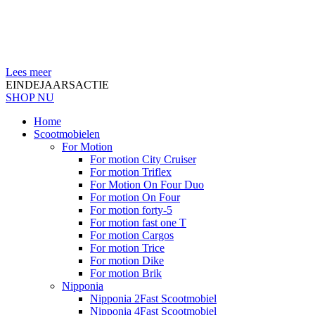
Lees meer
EINDEJAARSACTIE
SHOP NU
Home
Scootmobielen
For Motion
For motion City Cruiser
For motion Triflex
For Motion On Four Duo
For motion On Four
For motion forty-5
For motion fast one T
For motion Cargos
For motion Trice
For motion Dike
For motion Brik
Nipponia
Nipponia 2Fast Scootmobiel
Nipponia 4Fast Scootmobiel