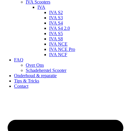
IVA Scooters
IVA
IVA S2
IVA S3
IVA S4
IVA S4 2.0
IVA S5
IVA S8
IVA NCE
IVA NCE Pro
IVA NCF
FAQ
Over Ons
Schadeherstel Scooter
Onderhoud & reparatie
Tips & Tricks
Contact