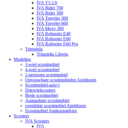
IVA T3 2.0
IVA Rider 700
IVA Rider 300
IVA Traveler 300
IVA Traveler 600
IVA Move 300
IVA Robooter E40
IVA Robooter E60
IVA Robooter E60 Pro
Trimobila
Trimobila Liberta
Modellen
3-wiel scootmobiel
4-wiel scootmobiel
2-persoons scootmobiel
Opvouwbare scootmobielen Apeldoorn
Scootmobiel-auto’s
Driewielscooters
Beste scootmobiel
Aanpasbare scootmobiel
overdekte scootmobiel Apeldoorn
Scootmobiel Aankoopadvies
Scooters
IVA Scooters
IVA