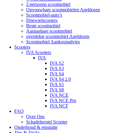
2-persoons scootmobiel
Opvouwbare scootmobielen Apeldoorn
Scootmobiel-auto’s
Driewielscooters
Beste scootmobiel
Aanpasbare scootmobiel
overdekte scootmobiel Apeldoorn
Scootmobiel Aankoopadvies
Scooters
IVA Scooters
IVA
IVA S2
IVA S3
IVA S4
IVA S4 2.0
IVA S5
IVA S8
IVA NCE
IVA NCE Pro
IVA NCF
FAQ
Over Ons
Schadeherstel Scooter
Onderhoud & reparatie
Tips & Tricks