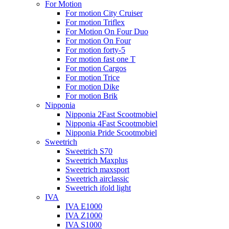
For Motion
For motion City Cruiser
For motion Triflex
For Motion On Four Duo
For motion On Four
For motion forty-5
For motion fast one T
For motion Cargos
For motion Trice
For motion Dike
For motion Brik
Nipponia
Nipponia 2Fast Scootmobiel
Nipponia 4Fast Scootmobiel
Nipponia Pride Scootmobiel
Sweetrich
Sweetrich S70
Sweetrich Maxplus
Sweetrich maxsport
Sweetrich airclassic
Sweetrich ifold light
IVA
IVA E1000
IVA Z1000
IVA S1000