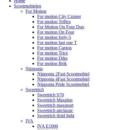
Home
Scootmobielen
For Motion
For motion City Cruiser
For motion Triflex
For Motion On Four Duo
For motion On Four
For motion forty-5
For motion fast one T
For motion Cargos
For motion Trice
For motion Dike
For motion Brik
Nipponia
Nipponia 2Fast Scootmobiel
Nipponia 4Fast Scootmobiel
Nipponia Pride Scootmobiel
Sweetrich
Sweetrich S70
Sweetrich Maxplus
Sweetrich maxsport
Sweetrich airclassic
Sweetrich ifold light
IVA
IVA E1000