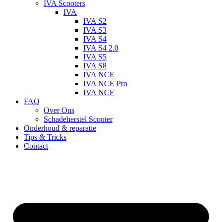
IVA Scooters
IVA
IVA S2
IVA S3
IVA S4
IVA S4 2.0
IVA S5
IVA S8
IVA NCE
IVA NCE Pro
IVA NCF
FAQ
Over Ons
Schadeherstel Scooter
Onderhoud & reparatie
Tips & Tricks
Contact