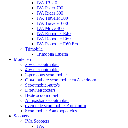
IVA T3 2.0
IVA Rider 700
IVA Rider 300
IVA Traveler 300
IVA Traveler 600
IVA Move 300
IVA Robooter E40
IVA Robooter E60
IVA Robooter E60 Pro
Trimobila
Trimobila Liberta
Modellen
3-wiel scootmobiel
4-wiel scootmobiel
2-persoons scootmobiel
Opvouwbare scootmobielen Apeldoorn
Scootmobiel-auto’s
Driewielscooters
Beste scootmobiel
Aanpasbare scootmobiel
overdekte scootmobiel Apeldoorn
Scootmobiel Aankoopadvies
Scooters
IVA Scooters
IVA