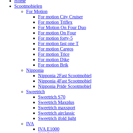
Home
Scootmobielen
For Motion
For motion City Cruiser
For motion Triflex
For Motion On Four Duo
For motion On Four
For motion forty-5
For motion fast one T
For motion Cargos
For motion Trice
For motion Dike
For motion Brik
Nipponia
Nipponia 2Fast Scootmobiel
Nipponia 4Fast Scootmobiel
Nipponia Pride Scootmobiel
Sweetrich
Sweetrich S70
Sweetrich Maxplus
Sweetrich maxsport
Sweetrich airclassic
Sweetrich ifold light
IVA
IVA E1000