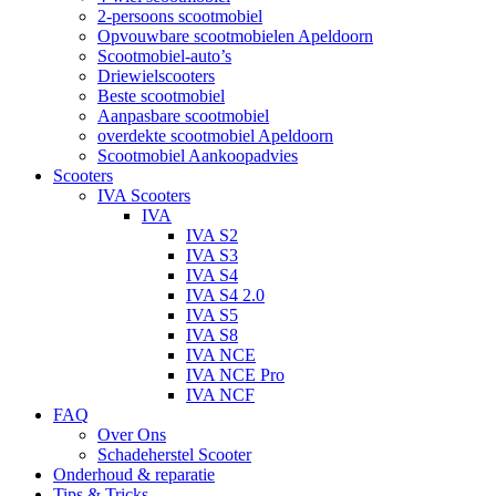
2-persoons scootmobiel
Opvouwbare scootmobielen Apeldoorn
Scootmobiel-auto’s
Driewielscooters
Beste scootmobiel
Aanpasbare scootmobiel
overdekte scootmobiel Apeldoorn
Scootmobiel Aankoopadvies
Scooters
IVA Scooters
IVA
IVA S2
IVA S3
IVA S4
IVA S4 2.0
IVA S5
IVA S8
IVA NCE
IVA NCE Pro
IVA NCF
FAQ
Over Ons
Schadeherstel Scooter
Onderhoud & reparatie
Tips & Tricks