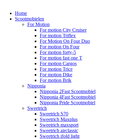
Home
Scootmobielen
For Motion
For motion City Cruiser
For motion Triflex
For Motion On Four Duo
For motion On Four
For motion forty-5
For motion fast one T
For motion Cargos
For motion Trice
For motion Dike
For motion Brik
Nipponia
Nipponia 2Fast Scootmobiel
Nipponia 4Fast Scootmobiel
Nipponia Pride Scootmobiel
Sweetrich
Sweetrich S70
Sweetrich Maxplus
Sweetrich maxsport
Sweetrich airclassic
Sweetrich ifold light