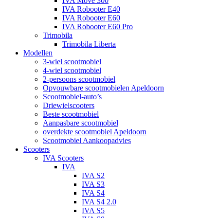
IVA Move 300
IVA Robooter E40
IVA Robooter E60
IVA Robooter E60 Pro
Trimobila
Trimobila Liberta
Modellen
3-wiel scootmobiel
4-wiel scootmobiel
2-persoons scootmobiel
Opvouwbare scootmobielen Apeldoorn
Scootmobiel-auto’s
Driewielscooters
Beste scootmobiel
Aanpasbare scootmobiel
overdekte scootmobiel Apeldoorn
Scootmobiel Aankoopadvies
Scooters
IVA Scooters
IVA
IVA S2
IVA S3
IVA S4
IVA S4 2.0
IVA S5