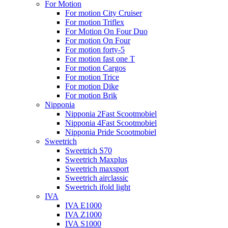
For Motion
For motion City Cruiser
For motion Triflex
For Motion On Four Duo
For motion On Four
For motion forty-5
For motion fast one T
For motion Cargos
For motion Trice
For motion Dike
For motion Brik
Nipponia
Nipponia 2Fast Scootmobiel
Nipponia 4Fast Scootmobiel
Nipponia Pride Scootmobiel
Sweetrich
Sweetrich S70
Sweetrich Maxplus
Sweetrich maxsport
Sweetrich airclassic
Sweetrich ifold light
IVA
IVA E1000
IVA Z1000
IVA S1000