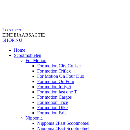
Lees meer
EINDEJAARSACTIE
SHOP NU
Home
Scootmobielen
For Motion
For motion City Cruiser
For motion Triflex
For Motion On Four Duo
For motion On Four
For motion forty-5
For motion fast one T
For motion Cargos
For motion Trice
For motion Dike
For motion Brik
Nipponia
Nipponia 2Fast Scootmobiel
Nipponia 4Fast Scootmobiel