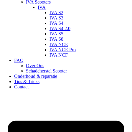
IVA Scooters
IVA
IVA S2
IVA S3
IVA S4
IVA S4 2.0
IVA S5
IVA S8
IVA NCE
IVA NCE Pro
IVA NCF
FAQ
Over Ons
Schadeherstel Scooter
Onderhoud & reparatie
Tips & Tricks
Contact