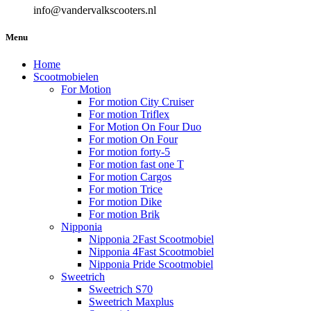
info@vandervalkscooters.nl
Menu
Home
Scootmobielen
For Motion
For motion City Cruiser
For motion Triflex
For Motion On Four Duo
For motion On Four
For motion forty-5
For motion fast one T
For motion Cargos
For motion Trice
For motion Dike
For motion Brik
Nipponia
Nipponia 2Fast Scootmobiel
Nipponia 4Fast Scootmobiel
Nipponia Pride Scootmobiel
Sweetrich
Sweetrich S70
Sweetrich Maxplus