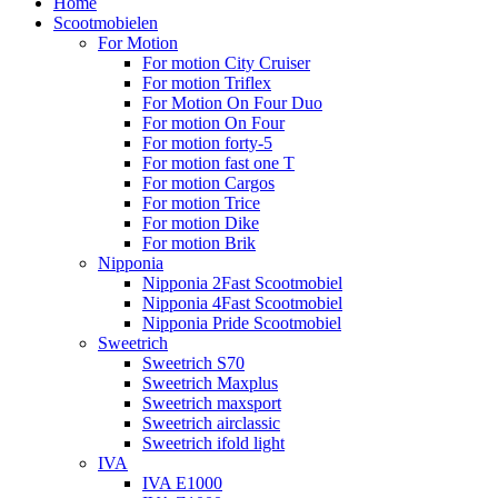
Home
Scootmobielen
For Motion
For motion City Cruiser
For motion Triflex
For Motion On Four Duo
For motion On Four
For motion forty-5
For motion fast one T
For motion Cargos
For motion Trice
For motion Dike
For motion Brik
Nipponia
Nipponia 2Fast Scootmobiel
Nipponia 4Fast Scootmobiel
Nipponia Pride Scootmobiel
Sweetrich
Sweetrich S70
Sweetrich Maxplus
Sweetrich maxsport
Sweetrich airclassic
Sweetrich ifold light
IVA
IVA E1000