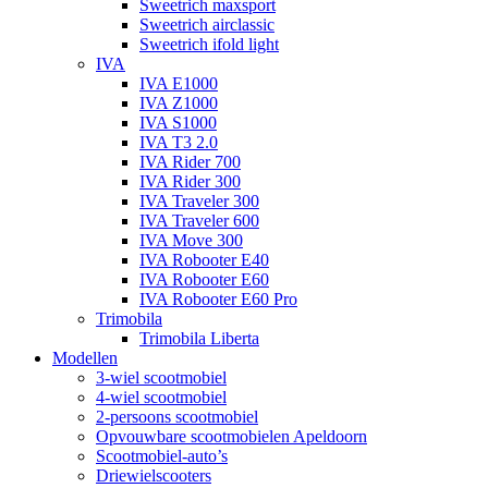
Sweetrich maxsport
Sweetrich airclassic
Sweetrich ifold light
IVA
IVA E1000
IVA Z1000
IVA S1000
IVA T3 2.0
IVA Rider 700
IVA Rider 300
IVA Traveler 300
IVA Traveler 600
IVA Move 300
IVA Robooter E40
IVA Robooter E60
IVA Robooter E60 Pro
Trimobila
Trimobila Liberta
Modellen
3-wiel scootmobiel
4-wiel scootmobiel
2-persoons scootmobiel
Opvouwbare scootmobielen Apeldoorn
Scootmobiel-auto’s
Driewielscooters