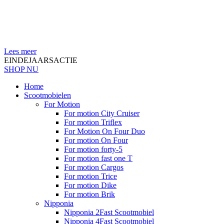
Lees meer
EINDEJAARSACTIE
SHOP NU
Home
Scootmobielen
For Motion
For motion City Cruiser
For motion Triflex
For Motion On Four Duo
For motion On Four
For motion forty-5
For motion fast one T
For motion Cargos
For motion Trice
For motion Dike
For motion Brik
Nipponia
Nipponia 2Fast Scootmobiel
Nipponia 4Fast Scootmobiel