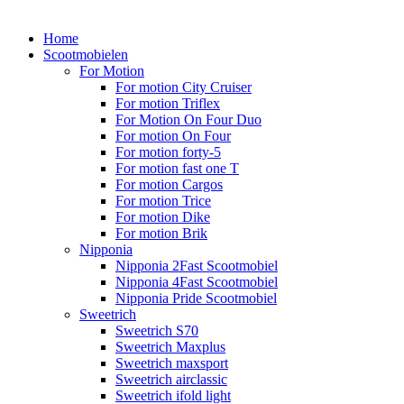
Home
Scootmobielen
For Motion
For motion City Cruiser
For motion Triflex
For Motion On Four Duo
For motion On Four
For motion forty-5
For motion fast one T
For motion Cargos
For motion Trice
For motion Dike
For motion Brik
Nipponia
Nipponia 2Fast Scootmobiel
Nipponia 4Fast Scootmobiel
Nipponia Pride Scootmobiel
Sweetrich
Sweetrich S70
Sweetrich Maxplus
Sweetrich maxsport
Sweetrich airclassic
Sweetrich ifold light