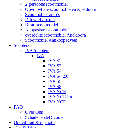
2-persoons scootmobiel
Opvouwbare scootmobielen Apeldoorn
Scootmobiel-auto’s
Driewielscooters
Beste scootmobiel
Aanpasbare scootmobiel
overdekte scootmobiel Apeldoorn
Scootmobiel Aankoopadvies
Scooters
IVA Scooters
IVA
IVA S2
IVA S3
IVA S4
IVA S4 2.0
IVA S5
IVA S8
IVA NCE
IVA NCE Pro
IVA NCF
FAQ
Over Ons
Schadeherstel Scooter
Onderhoud & reparatie
Tips & Tricks