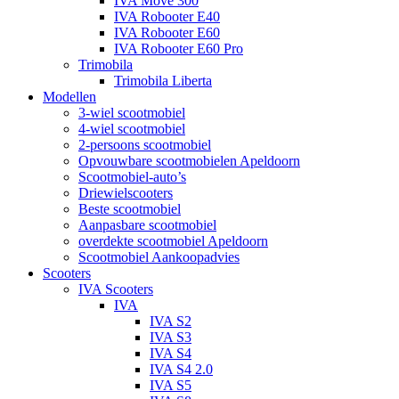
IVA Move 300
IVA Robooter E40
IVA Robooter E60
IVA Robooter E60 Pro
Trimobila
Trimobila Liberta
Modellen
3-wiel scootmobiel
4-wiel scootmobiel
2-persoons scootmobiel
Opvouwbare scootmobielen Apeldoorn
Scootmobiel-auto’s
Driewielscooters
Beste scootmobiel
Aanpasbare scootmobiel
overdekte scootmobiel Apeldoorn
Scootmobiel Aankoopadvies
Scooters
IVA Scooters
IVA
IVA S2
IVA S3
IVA S4
IVA S4 2.0
IVA S5