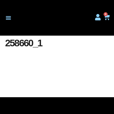
0
Onderhoud & Reparatie
258660_1