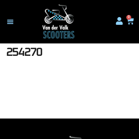
0
254270