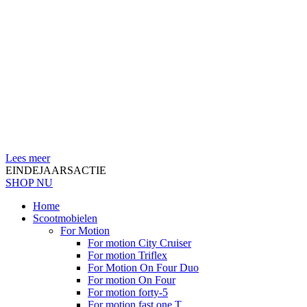
Lees meer
EINDEJAARSACTIE
SHOP NU
Home
Scootmobielen
For Motion
For motion City Cruiser
For motion Triflex
For Motion On Four Duo
For motion On Four
For motion forty-5
For motion fast one T