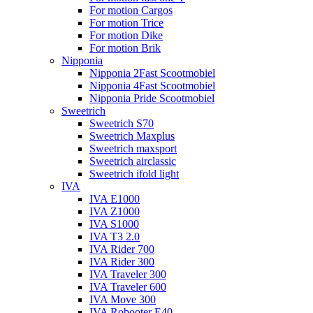
For motion Cargos
For motion Trice
For motion Dike
For motion Brik
Nipponia
Nipponia 2Fast Scootmobiel
Nipponia 4Fast Scootmobiel
Nipponia Pride Scootmobiel
Sweetrich
Sweetrich S70
Sweetrich Maxplus
Sweetrich maxsport
Sweetrich airclassic
Sweetrich ifold light
IVA
IVA E1000
IVA Z1000
IVA S1000
IVA T3 2.0
IVA Rider 700
IVA Rider 300
IVA Traveler 300
IVA Traveler 600
IVA Move 300
IVA Robooter E40