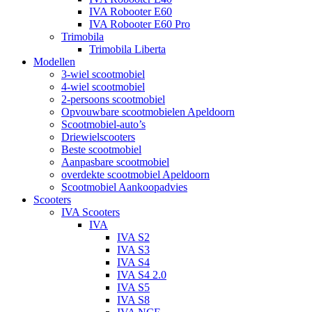
IVA Robooter E60
IVA Robooter E60 Pro
Trimobila
Trimobila Liberta
Modellen
3-wiel scootmobiel
4-wiel scootmobiel
2-persoons scootmobiel
Opvouwbare scootmobielen Apeldoorn
Scootmobiel-auto’s
Driewielscooters
Beste scootmobiel
Aanpasbare scootmobiel
overdekte scootmobiel Apeldoorn
Scootmobiel Aankoopadvies
Scooters
IVA Scooters
IVA
IVA S2
IVA S3
IVA S4
IVA S4 2.0
IVA S5
IVA S8