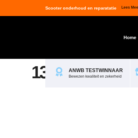
Lees Mee
Scooter onderhoud en reparatatie
Home
136530_2
ANWB TESTWINNAAR
Bewezen kwaliteit en zekerheid