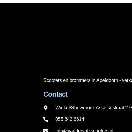
Scooters en brommers in Apeldoorn - verko
Contact
Winkel/Showroom: Asselsestraat 2
055 843 6614
info@vandervalkscooters.nl