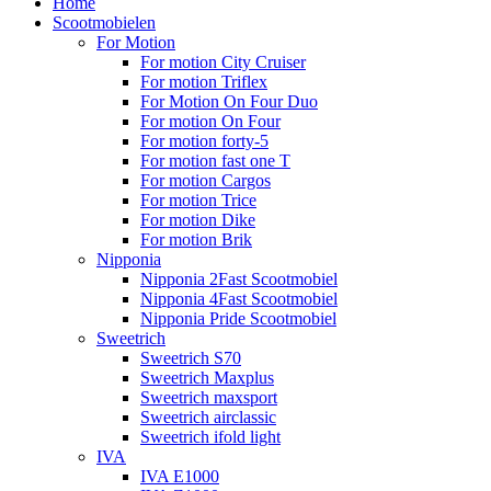
Home
Scootmobielen
For Motion
For motion City Cruiser
For motion Triflex
For Motion On Four Duo
For motion On Four
For motion forty-5
For motion fast one T
For motion Cargos
For motion Trice
For motion Dike
For motion Brik
Nipponia
Nipponia 2Fast Scootmobiel
Nipponia 4Fast Scootmobiel
Nipponia Pride Scootmobiel
Sweetrich
Sweetrich S70
Sweetrich Maxplus
Sweetrich maxsport
Sweetrich airclassic
Sweetrich ifold light
IVA
IVA E1000