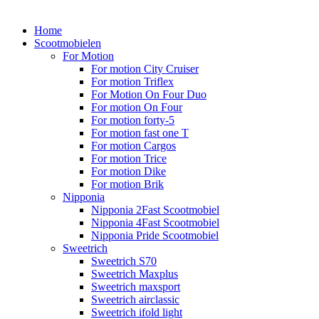
Home
Scootmobielen
For Motion
For motion City Cruiser
For motion Triflex
For Motion On Four Duo
For motion On Four
For motion forty-5
For motion fast one T
For motion Cargos
For motion Trice
For motion Dike
For motion Brik
Nipponia
Nipponia 2Fast Scootmobiel
Nipponia 4Fast Scootmobiel
Nipponia Pride Scootmobiel
Sweetrich
Sweetrich S70
Sweetrich Maxplus
Sweetrich maxsport
Sweetrich airclassic
Sweetrich ifold light