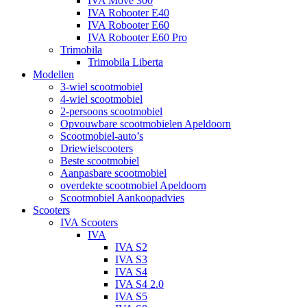
IVA Move 300
IVA Robooter E40
IVA Robooter E60
IVA Robooter E60 Pro
Trimobila
Trimobila Liberta
Modellen
3-wiel scootmobiel
4-wiel scootmobiel
2-persoons scootmobiel
Opvouwbare scootmobielen Apeldoorn
Scootmobiel-auto’s
Driewielscooters
Beste scootmobiel
Aanpasbare scootmobiel
overdekte scootmobiel Apeldoorn
Scootmobiel Aankoopadvies
Scooters
IVA Scooters
IVA
IVA S2
IVA S3
IVA S4
IVA S4 2.0
IVA S5