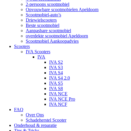
2-persoons scootmobiel
Opvouwbare scootmobielen Apeldoorn
Scootmobiel-auto’s
Driewielscooters
Beste scootmobiel
Aanpasbare scootmobiel
overdekte scootmobiel Apeldoorn
Scootmobiel Aankoopadvies
Scooters
IVA Scooters
IVA
IVA S2
IVA S3
IVA S4
IVA S4 2.0
IVA S5
IVA S8
IVA NCE
IVA NCE Pro
IVA NCF
FAQ
Over Ons
Schadeherstel Scooter
Onderhoud & reparatie
Tips & Tricks