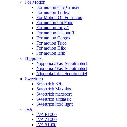
For Motion
For motion City Cruiser
For motion Triflex
For Motion On Four Duo
For motion On Four
For motion forty-5
For motion fast one T
For motion Cargos
For motion Trice
For motion Dike
For motion Brik
Nipponia
Nipponia 2Fast Scootmobiel
Nipponia 4Fast Scootmobiel
Nipponia Pride Scootmobiel
Sweetrich
Sweetrich S70
Sweetrich Maxplus
Sweetrich maxsport
Sweetrich airclassic
Sweetrich ifold light
IVA
IVA E1000
IVA Z1000
IVA S1000