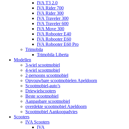
IVA T3 2.0
IVA Rider 700
IVA Rider 300
IVA Traveler 300
IVA Traveler 600
IVA Move 300
IVA Robooter E40
IVA Robooter E60
IVA Robooter E60 Pro
Trimobila
Trimobila Liberta
Modellen
3-wiel scootmobiel
4-wiel scootmobiel
2-persoons scootmobiel
Opvouwbare scootmobielen Apeldoorn
Scootmobiel-auto’s
Driewielscooters
Beste scootmobiel
Aanpasbare scootmobiel
overdekte scootmobiel Apeldoorn
Scootmobiel Aankoopadvies
Scooters
IVA Scooters
IVA