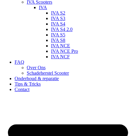
IVA Scooters
IVA
IVA S2
IVA S3
IVA S4
IVA S4 2.0
IVA S5
IVA S8
IVA NCE
IVA NCE Pro
IVA NCF
FAQ
Over Ons
Schadeherstel Scooter
Onderhoud & reparatie
Tips & Tricks
Contact