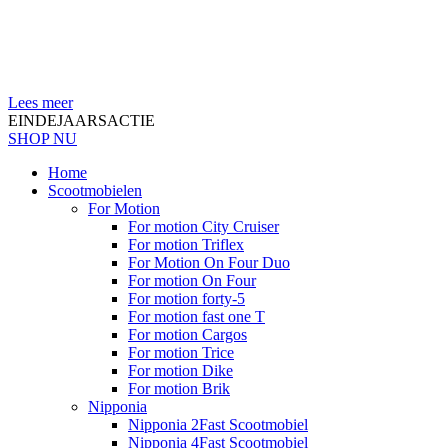
Lees meer
EINDEJAARSACTIE
SHOP NU
Home
Scootmobielen
For Motion
For motion City Cruiser
For motion Triflex
For Motion On Four Duo
For motion On Four
For motion forty-5
For motion fast one T
For motion Cargos
For motion Trice
For motion Dike
For motion Brik
Nipponia
Nipponia 2Fast Scootmobiel
Nipponia 4Fast Scootmobiel