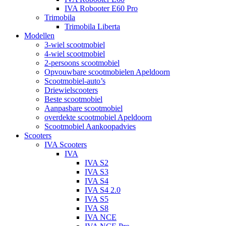
IVA Robooter E60 Pro
Trimobila
Trimobila Liberta
Modellen
3-wiel scootmobiel
4-wiel scootmobiel
2-persoons scootmobiel
Opvouwbare scootmobielen Apeldoorn
Scootmobiel-auto’s
Driewielscooters
Beste scootmobiel
Aanpasbare scootmobiel
overdekte scootmobiel Apeldoorn
Scootmobiel Aankoopadvies
Scooters
IVA Scooters
IVA
IVA S2
IVA S3
IVA S4
IVA S4 2.0
IVA S5
IVA S8
IVA NCE