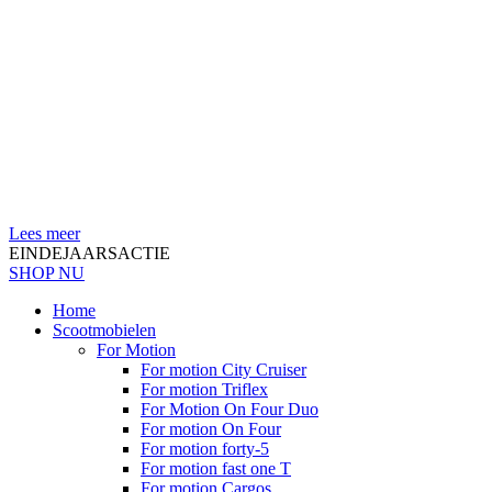
Lees meer
EINDEJAARSACTIE
SHOP NU
Home
Scootmobielen
For Motion
For motion City Cruiser
For motion Triflex
For Motion On Four Duo
For motion On Four
For motion forty-5
For motion fast one T
For motion Cargos