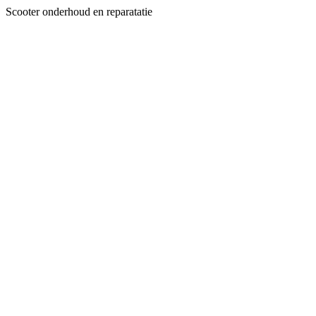
Ga
Scooter onderhoud en reparatatie
naar
de
inhoud