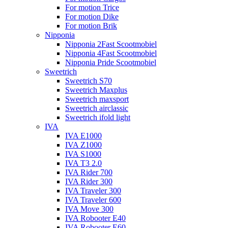
For motion Trice
For motion Dike
For motion Brik
Nipponia
Nipponia 2Fast Scootmobiel
Nipponia 4Fast Scootmobiel
Nipponia Pride Scootmobiel
Sweetrich
Sweetrich S70
Sweetrich Maxplus
Sweetrich maxsport
Sweetrich airclassic
Sweetrich ifold light
IVA
IVA E1000
IVA Z1000
IVA S1000
IVA T3 2.0
IVA Rider 700
IVA Rider 300
IVA Traveler 300
IVA Traveler 600
IVA Move 300
IVA Robooter E40
IVA Robooter E60