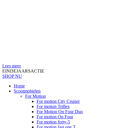
Lees meer
EINDEJAARSACTIE
SHOP NU
Home
Scootmobielen
For Motion
For motion City Cruiser
For motion Triflex
For Motion On Four Duo
For motion On Four
For motion forty-5
For motion fast one T