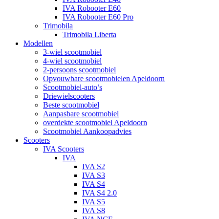
IVA Robooter E60
IVA Robooter E60 Pro
Trimobila
Trimobila Liberta
Modellen
3-wiel scootmobiel
4-wiel scootmobiel
2-persoons scootmobiel
Opvouwbare scootmobielen Apeldoorn
Scootmobiel-auto’s
Driewielscooters
Beste scootmobiel
Aanpasbare scootmobiel
overdekte scootmobiel Apeldoorn
Scootmobiel Aankoopadvies
Scooters
IVA Scooters
IVA
IVA S2
IVA S3
IVA S4
IVA S4 2.0
IVA S5
IVA S8