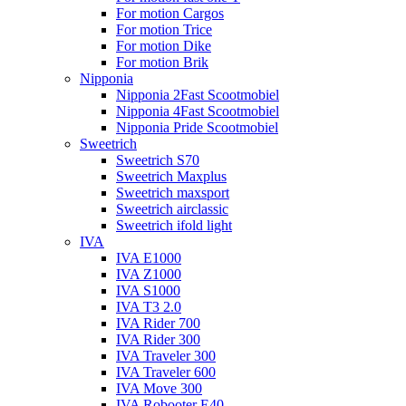
For motion Cargos
For motion Trice
For motion Dike
For motion Brik
Nipponia
Nipponia 2Fast Scootmobiel
Nipponia 4Fast Scootmobiel
Nipponia Pride Scootmobiel
Sweetrich
Sweetrich S70
Sweetrich Maxplus
Sweetrich maxsport
Sweetrich airclassic
Sweetrich ifold light
IVA
IVA E1000
IVA Z1000
IVA S1000
IVA T3 2.0
IVA Rider 700
IVA Rider 300
IVA Traveler 300
IVA Traveler 600
IVA Move 300
IVA Robooter E40