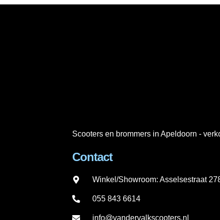
Scooters en brommers in Apeldoorn - verko
Contact
Winkel/Showroom: Asselsestraat 2
055 843 6614
info@vandervalkscooters.nl