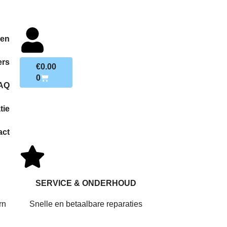
len
ers
€
0.00
0
AQ
tie
act
SERVICE & ONDERHOUD
rn
Snelle en betaalbare reparaties