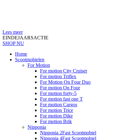
Lees meer
EINDEJAARSACTIE
SHOP NU
Home
Scootmobielen
For Motion
For motion City Cruiser
For motion Triflex
For Motion On Four Duo
For motion On Four
For motion forty-5
For motion fast one T
For motion Cargos
For motion Trice
For motion Dike
For motion Brik
Nipponia
Nipponia 2Fast Scootmobiel
Nipponia 4Fast Scootmobiel