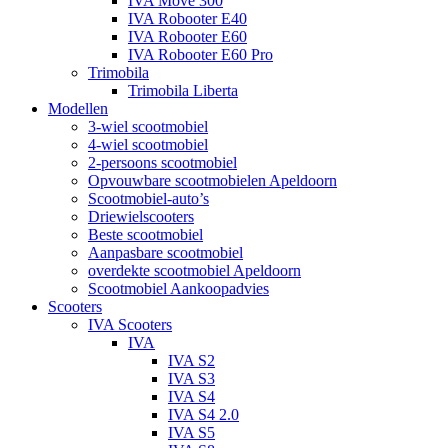
IVA Move 300
IVA Robooter E40
IVA Robooter E60
IVA Robooter E60 Pro
Trimobila
Trimobila Liberta
Modellen
3-wiel scootmobiel
4-wiel scootmobiel
2-persoons scootmobiel
Opvouwbare scootmobielen Apeldoorn
Scootmobiel-auto’s
Driewielscooters
Beste scootmobiel
Aanpasbare scootmobiel
overdekte scootmobiel Apeldoorn
Scootmobiel Aankoopadvies
Scooters
IVA Scooters
IVA
IVA S2
IVA S3
IVA S4
IVA S4 2.0
IVA S5