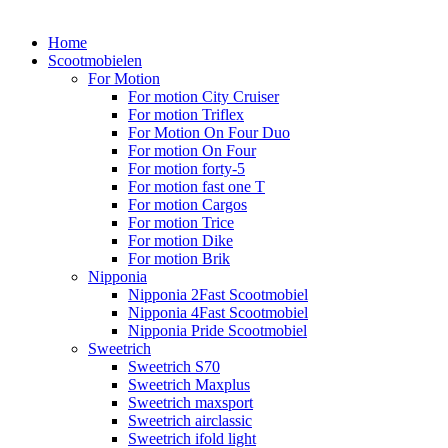
Home
Scootmobielen
For Motion
For motion City Cruiser
For motion Triflex
For Motion On Four Duo
For motion On Four
For motion forty-5
For motion fast one T
For motion Cargos
For motion Trice
For motion Dike
For motion Brik
Nipponia
Nipponia 2Fast Scootmobiel
Nipponia 4Fast Scootmobiel
Nipponia Pride Scootmobiel
Sweetrich
Sweetrich S70
Sweetrich Maxplus
Sweetrich maxsport
Sweetrich airclassic
Sweetrich ifold light