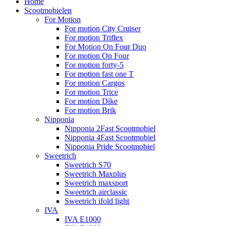
Home
Scootmobielen
For Motion
For motion City Cruiser
For motion Triflex
For Motion On Four Duo
For motion On Four
For motion forty-5
For motion fast one T
For motion Cargos
For motion Trice
For motion Dike
For motion Brik
Nipponia
Nipponia 2Fast Scootmobiel
Nipponia 4Fast Scootmobiel
Nipponia Pride Scootmobiel
Sweetrich
Sweetrich S70
Sweetrich Maxplus
Sweetrich maxsport
Sweetrich airclassic
Sweetrich ifold light
IVA
IVA E1000