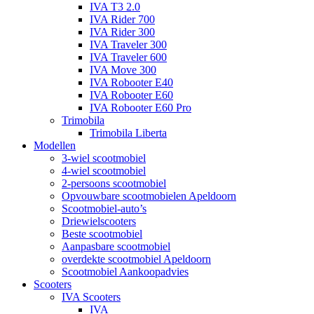
IVA T3 2.0
IVA Rider 700
IVA Rider 300
IVA Traveler 300
IVA Traveler 600
IVA Move 300
IVA Robooter E40
IVA Robooter E60
IVA Robooter E60 Pro
Trimobila
Trimobila Liberta
Modellen
3-wiel scootmobiel
4-wiel scootmobiel
2-persoons scootmobiel
Opvouwbare scootmobielen Apeldoorn
Scootmobiel-auto’s
Driewielscooters
Beste scootmobiel
Aanpasbare scootmobiel
overdekte scootmobiel Apeldoorn
Scootmobiel Aankoopadvies
Scooters
IVA Scooters
IVA