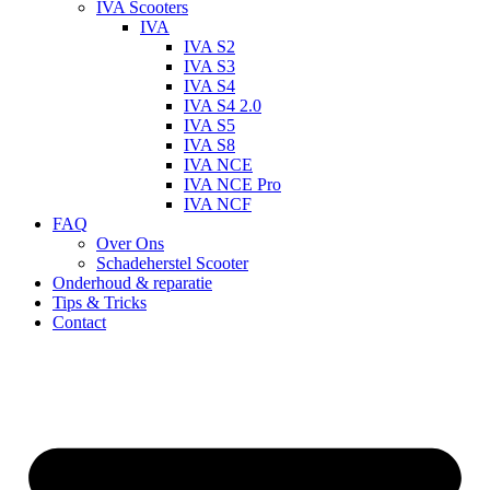
IVA Scooters
IVA
IVA S2
IVA S3
IVA S4
IVA S4 2.0
IVA S5
IVA S8
IVA NCE
IVA NCE Pro
IVA NCF
FAQ
Over Ons
Schadeherstel Scooter
Onderhoud & reparatie
Tips & Tricks
Contact