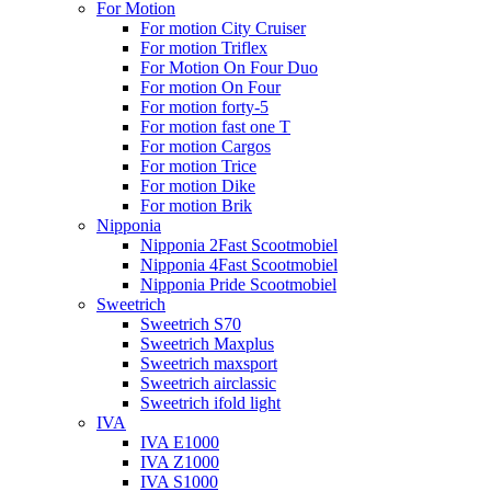
For Motion
For motion City Cruiser
For motion Triflex
For Motion On Four Duo
For motion On Four
For motion forty-5
For motion fast one T
For motion Cargos
For motion Trice
For motion Dike
For motion Brik
Nipponia
Nipponia 2Fast Scootmobiel
Nipponia 4Fast Scootmobiel
Nipponia Pride Scootmobiel
Sweetrich
Sweetrich S70
Sweetrich Maxplus
Sweetrich maxsport
Sweetrich airclassic
Sweetrich ifold light
IVA
IVA E1000
IVA Z1000
IVA S1000