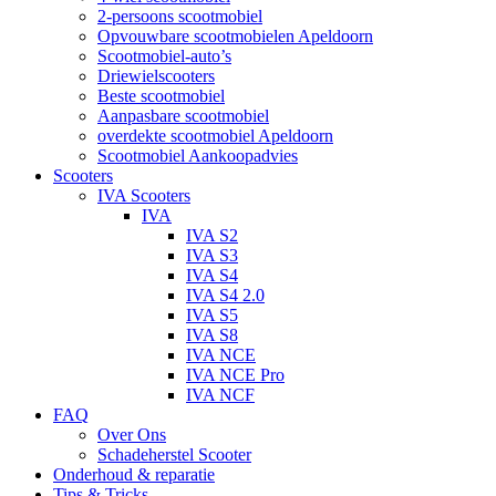
2-persoons scootmobiel
Opvouwbare scootmobielen Apeldoorn
Scootmobiel-auto’s
Driewielscooters
Beste scootmobiel
Aanpasbare scootmobiel
overdekte scootmobiel Apeldoorn
Scootmobiel Aankoopadvies
Scooters
IVA Scooters
IVA
IVA S2
IVA S3
IVA S4
IVA S4 2.0
IVA S5
IVA S8
IVA NCE
IVA NCE Pro
IVA NCF
FAQ
Over Ons
Schadeherstel Scooter
Onderhoud & reparatie
Tips & Tricks