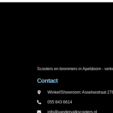
Scooters en brommers in Apeldoorn - verko
Contact
Winkel/Showroom: Asselsestraat 2
055 843 6614
info@vandervalkscooters.nl