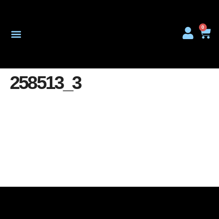
0
Onderhoud & Reparatie
258513_3