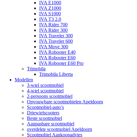
IVA E1000
IVA Z1000
IVA S1000
IVA T3 2.0
IVA Rider 700
IVA Rider 300
IVA Traveler 300
IVA Traveler 600
IVA Move 300
IVA Robooter E40
IVA Robooter E60
IVA Robooter E60 Pro
Trimobila
Trimobila Liberta
Modellen
3-wiel scootmobiel
4-wiel scootmobiel
2-persoons scootmobiel
Opvouwbare scootmobielen Apeldoorn
Scootmobiel-auto’s
Driewielscooters
Beste scootmobiel
Aanpasbare scootmobiel
overdekte scootmobiel Apeldoorn
Scootmobiel Aankoopadvies