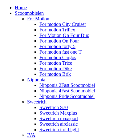
Home
Scootmobielen
For Motion
For motion City Cruiser
For motion Triflex
For Motion On Four Duo
For motion On Four
For motion forty-5
For motion fast one T
For motion Cargos
For motion Trice
For motion Dike
For motion Brik
Nipponia
Nipponia 2Fast Scootmobiel
Nipponia 4Fast Scootmobiel
Nipponia Pride Scootmobiel
Sweetrich
Sweetrich S70
Sweetrich Maxplus
Sweetrich maxsport
Sweetrich airclassic
Sweetrich ifold light
IVA