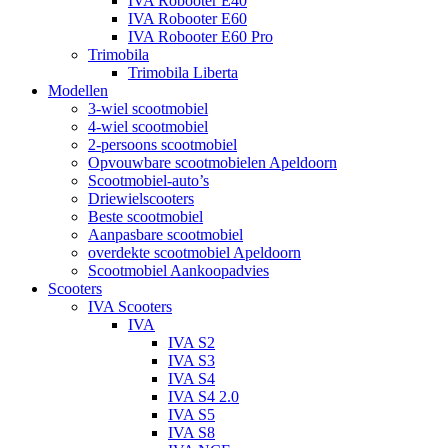
IVA Robooter E40
IVA Robooter E60
IVA Robooter E60 Pro
Trimobila
Trimobila Liberta
Modellen
3-wiel scootmobiel
4-wiel scootmobiel
2-persoons scootmobiel
Opvouwbare scootmobielen Apeldoorn
Scootmobiel-auto’s
Driewielscooters
Beste scootmobiel
Aanpasbare scootmobiel
overdekte scootmobiel Apeldoorn
Scootmobiel Aankoopadvies
Scooters
IVA Scooters
IVA
IVA S2
IVA S3
IVA S4
IVA S4 2.0
IVA S5
IVA S8