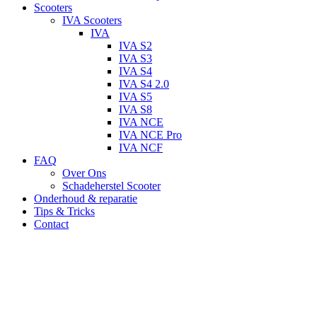
Scooters
IVA Scooters
IVA
IVA S2
IVA S3
IVA S4
IVA S4 2.0
IVA S5
IVA S8
IVA NCE
IVA NCE Pro
IVA NCF
FAQ
Over Ons
Schadeherstel Scooter
Onderhoud & reparatie
Tips & Tricks
Contact