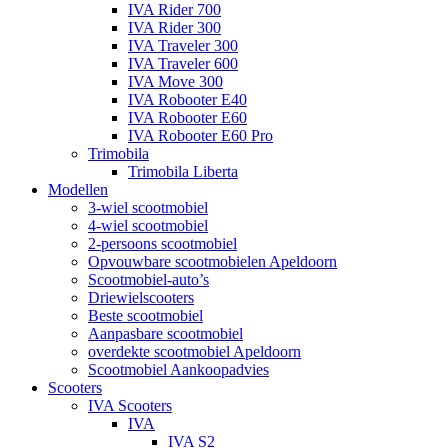
IVA Rider 700
IVA Rider 300
IVA Traveler 300
IVA Traveler 600
IVA Move 300
IVA Robooter E40
IVA Robooter E60
IVA Robooter E60 Pro
Trimobila
Trimobila Liberta
Modellen
3-wiel scootmobiel
4-wiel scootmobiel
2-persoons scootmobiel
Opvouwbare scootmobielen Apeldoorn
Scootmobiel-auto’s
Driewielscooters
Beste scootmobiel
Aanpasbare scootmobiel
overdekte scootmobiel Apeldoorn
Scootmobiel Aankoopadvies
Scooters
IVA Scooters
IVA
IVA S2