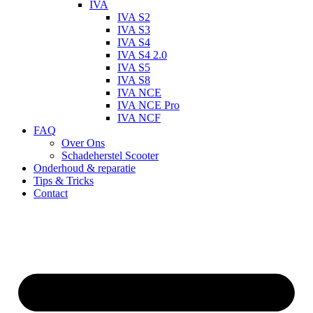
IVA
IVA S2
IVA S3
IVA S4
IVA S4 2.0
IVA S5
IVA S8
IVA NCE
IVA NCE Pro
IVA NCF
FAQ
Over Ons
Schadeherstel Scooter
Onderhoud & reparatie
Tips & Tricks
Contact