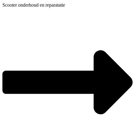
Ga
Scooter onderhoud en reparatatie
naar
de
inhoud