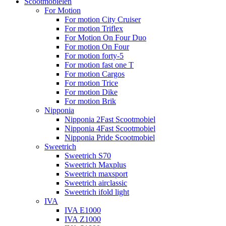
Scootmobielen
For Motion
For motion City Cruiser
For motion Triflex
For Motion On Four Duo
For motion On Four
For motion forty-5
For motion fast one T
For motion Cargos
For motion Trice
For motion Dike
For motion Brik
Nipponia
Nipponia 2Fast Scootmobiel
Nipponia 4Fast Scootmobiel
Nipponia Pride Scootmobiel
Sweetrich
Sweetrich S70
Sweetrich Maxplus
Sweetrich maxsport
Sweetrich airclassic
Sweetrich ifold light
IVA
IVA E1000
IVA Z1000