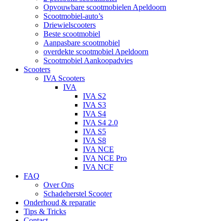
Opvouwbare scootmobielen Apeldoorn
Scootmobiel-auto’s
Driewielscooters
Beste scootmobiel
Aanpasbare scootmobiel
overdekte scootmobiel Apeldoorn
Scootmobiel Aankoopadvies
Scooters
IVA Scooters
IVA
IVA S2
IVA S3
IVA S4
IVA S4 2.0
IVA S5
IVA S8
IVA NCE
IVA NCE Pro
IVA NCF
FAQ
Over Ons
Schadeherstel Scooter
Onderhoud & reparatie
Tips & Tricks
Contact