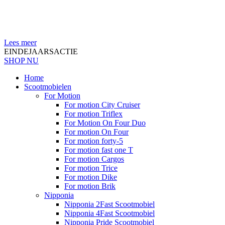
Lees meer
EINDEJAARSACTIE
SHOP NU
Home
Scootmobielen
For Motion
For motion City Cruiser
For motion Triflex
For Motion On Four Duo
For motion On Four
For motion forty-5
For motion fast one T
For motion Cargos
For motion Trice
For motion Dike
For motion Brik
Nipponia
Nipponia 2Fast Scootmobiel
Nipponia 4Fast Scootmobiel
Nipponia Pride Scootmobiel