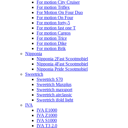
For motion City Cruiser
For motion Triflex
For Motion On Four Duo
For motion On Four
For motion forty-5
For motion fast one T
For motion Cargos
For motion Trice
For motion Dike
For motion Brik
Nipponia
Nipponia 2Fast Scootmobiel
Nipponia 4Fast Scootmobiel
Nipponia Pride Scootmobiel
Sweetrich
Sweetrich S70
Sweetrich Maxplus
Sweetrich maxsport
Sweetrich airclassic
Sweetrich ifold light
IVA
IVA E1000
IVA Z1000
IVA S1000
IVA T3 2.0