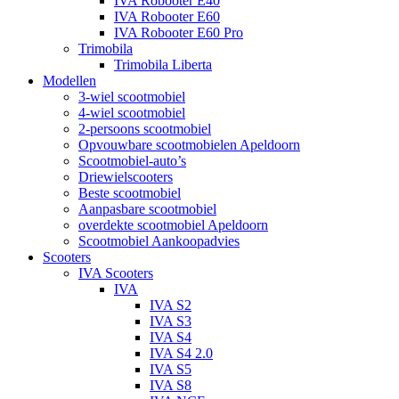
IVA Robooter E40
IVA Robooter E60
IVA Robooter E60 Pro
Trimobila
Trimobila Liberta
Modellen
3-wiel scootmobiel
4-wiel scootmobiel
2-persoons scootmobiel
Opvouwbare scootmobielen Apeldoorn
Scootmobiel-auto’s
Driewielscooters
Beste scootmobiel
Aanpasbare scootmobiel
overdekte scootmobiel Apeldoorn
Scootmobiel Aankoopadvies
Scooters
IVA Scooters
IVA
IVA S2
IVA S3
IVA S4
IVA S4 2.0
IVA S5
IVA S8