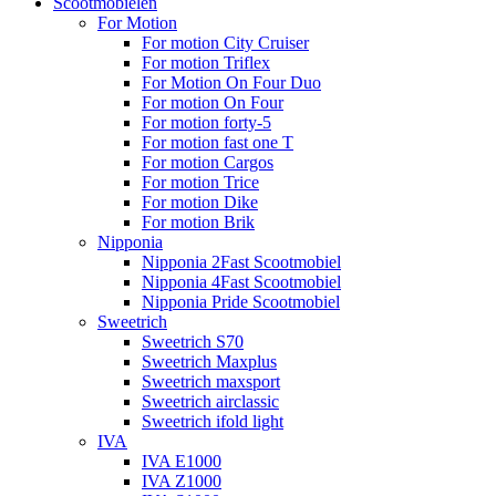
Scootmobielen
For Motion
For motion City Cruiser
For motion Triflex
For Motion On Four Duo
For motion On Four
For motion forty-5
For motion fast one T
For motion Cargos
For motion Trice
For motion Dike
For motion Brik
Nipponia
Nipponia 2Fast Scootmobiel
Nipponia 4Fast Scootmobiel
Nipponia Pride Scootmobiel
Sweetrich
Sweetrich S70
Sweetrich Maxplus
Sweetrich maxsport
Sweetrich airclassic
Sweetrich ifold light
IVA
IVA E1000
IVA Z1000