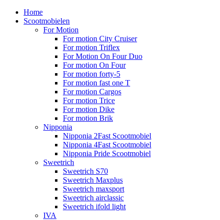
Home
Scootmobielen
For Motion
For motion City Cruiser
For motion Triflex
For Motion On Four Duo
For motion On Four
For motion forty-5
For motion fast one T
For motion Cargos
For motion Trice
For motion Dike
For motion Brik
Nipponia
Nipponia 2Fast Scootmobiel
Nipponia 4Fast Scootmobiel
Nipponia Pride Scootmobiel
Sweetrich
Sweetrich S70
Sweetrich Maxplus
Sweetrich maxsport
Sweetrich airclassic
Sweetrich ifold light
IVA