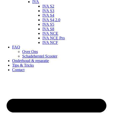
IVA
IVA S2
IVA S3
IVA S4
IVA S4 2.0
IVA S5
IVA S8
IVA NCE
IVA NCE Pro
IVA NCF
FAQ
Over Ons
Schadeherstel Scooter
Onderhoud & reparatie
Tips & Tricks
Contact