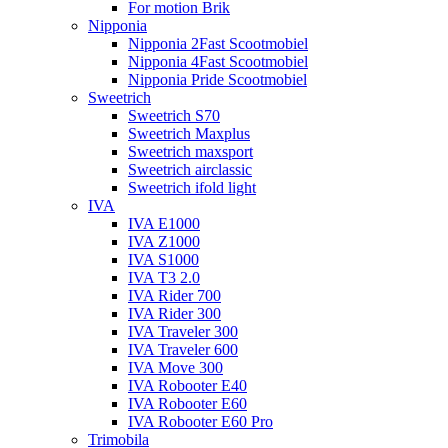
For motion Brik
Nipponia
Nipponia 2Fast Scootmobiel
Nipponia 4Fast Scootmobiel
Nipponia Pride Scootmobiel
Sweetrich
Sweetrich S70
Sweetrich Maxplus
Sweetrich maxsport
Sweetrich airclassic
Sweetrich ifold light
IVA
IVA E1000
IVA Z1000
IVA S1000
IVA T3 2.0
IVA Rider 700
IVA Rider 300
IVA Traveler 300
IVA Traveler 600
IVA Move 300
IVA Robooter E40
IVA Robooter E60
IVA Robooter E60 Pro
Trimobila