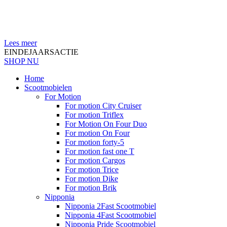
Lees meer
EINDEJAARSACTIE
SHOP NU
Home
Scootmobielen
For Motion
For motion City Cruiser
For motion Triflex
For Motion On Four Duo
For motion On Four
For motion forty-5
For motion fast one T
For motion Cargos
For motion Trice
For motion Dike
For motion Brik
Nipponia
Nipponia 2Fast Scootmobiel
Nipponia 4Fast Scootmobiel
Nipponia Pride Scootmobiel