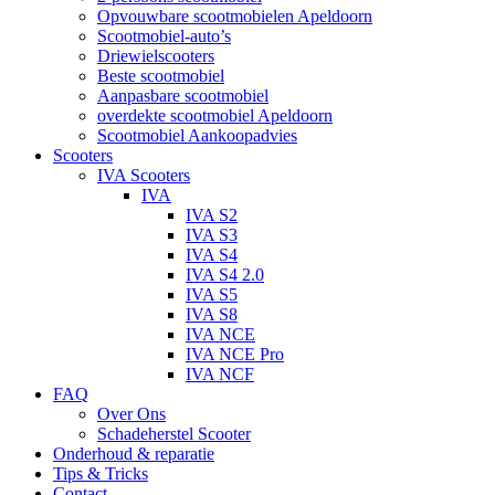
Opvouwbare scootmobielen Apeldoorn
Scootmobiel-auto’s
Driewielscooters
Beste scootmobiel
Aanpasbare scootmobiel
overdekte scootmobiel Apeldoorn
Scootmobiel Aankoopadvies
Scooters
IVA Scooters
IVA
IVA S2
IVA S3
IVA S4
IVA S4 2.0
IVA S5
IVA S8
IVA NCE
IVA NCE Pro
IVA NCF
FAQ
Over Ons
Schadeherstel Scooter
Onderhoud & reparatie
Tips & Tricks
Contact