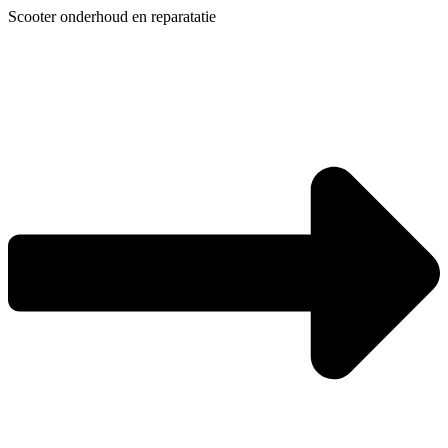
Ga
Scooter onderhoud en reparatatie
naar
de
inhoud