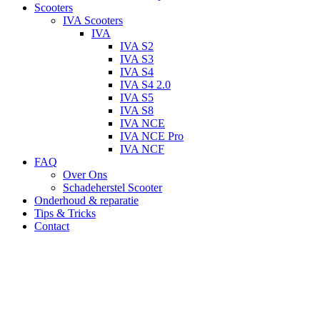
Scooters
IVA Scooters
IVA
IVA S2
IVA S3
IVA S4
IVA S4 2.0
IVA S5
IVA S8
IVA NCE
IVA NCE Pro
IVA NCF
FAQ
Over Ons
Schadeherstel Scooter
Onderhoud & reparatie
Tips & Tricks
Contact