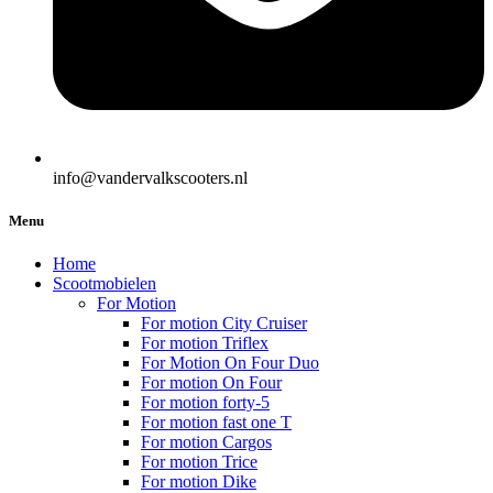
info@vandervalkscooters.nl
Menu
Home
Scootmobielen
For Motion
For motion City Cruiser
For motion Triflex
For Motion On Four Duo
For motion On Four
For motion forty-5
For motion fast one T
For motion Cargos
For motion Trice
For motion Dike