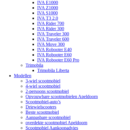
IVA E1000
IVA Z1000
IVA S1000
IVA T3 2.0
IVA Rider 700
IVA Rider 300
IVA Traveler 300
IVA Traveler 600
IVA Move 300
IVA Robooter E40
IVA Robooter E60
IVA Robooter E60 Pro
Trimobila
Trimobila Liberta
Modellen
3-wiel scootmobiel
4-wiel scootmobiel
2-persoons scootmobiel
Opvouwbare scootmobielen Apeldoorn
Scootmobiel-auto’s
Driewielscooters
Beste scootmobiel
Aanpasbare scootmobiel
overdekte scootmobiel Apeldoorn
Scootmobiel Aankoopadvies