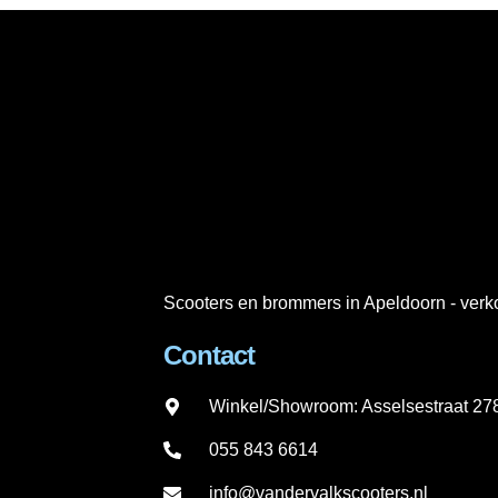
Scooters en brommers in Apeldoorn - verko
Contact
Winkel/Showroom: Asselsestraat 2
055 843 6614
info@vandervalkscooters.nl