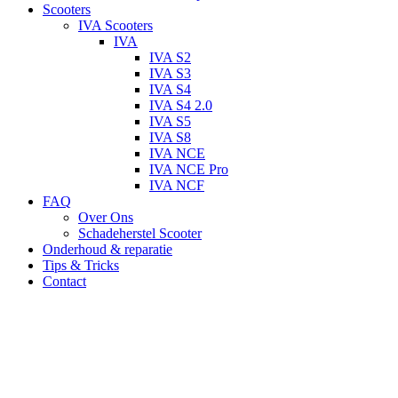
Scooters
IVA Scooters
IVA
IVA S2
IVA S3
IVA S4
IVA S4 2.0
IVA S5
IVA S8
IVA NCE
IVA NCE Pro
IVA NCF
FAQ
Over Ons
Schadeherstel Scooter
Onderhoud & reparatie
Tips & Tricks
Contact