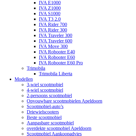
IVA E1000
IVA Z1000
IVA S1000
IVA T3 2.0
IVA Rider 700
IVA Rider 300
IVA Traveler 300
IVA Traveler 600
IVA Move 300
IVA Robooter E40
IVA Robooter E60
IVA Robooter E60 Pro
Trimobila
Trimobila Liberta
Modellen
3-wiel scootmobiel
4-wiel scootmobiel
2-persoons scootmobiel
Opvouwbare scootmobielen Apeldoorn
Scootmobiel-auto’s
Driewielscooters
Beste scootmobiel
Aanpasbare scootmobiel
overdekte scootmobiel Apeldoorn
Scootmobiel Aankoopadvies