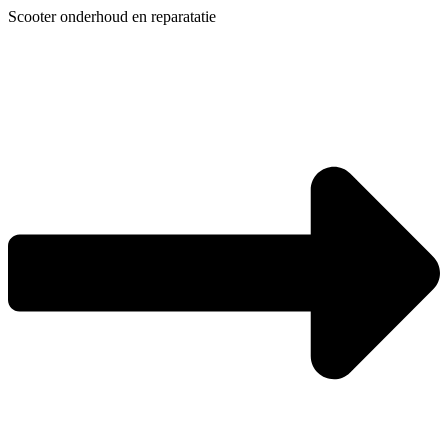
Ga
Scooter onderhoud en reparatatie
naar
de
inhoud