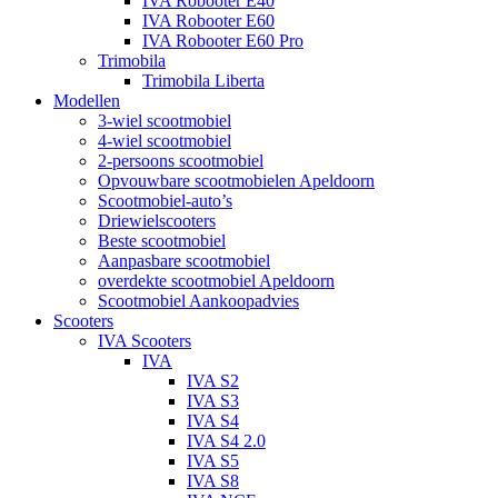
IVA Robooter E40
IVA Robooter E60
IVA Robooter E60 Pro
Trimobila
Trimobila Liberta
Modellen
3-wiel scootmobiel
4-wiel scootmobiel
2-persoons scootmobiel
Opvouwbare scootmobielen Apeldoorn
Scootmobiel-auto’s
Driewielscooters
Beste scootmobiel
Aanpasbare scootmobiel
overdekte scootmobiel Apeldoorn
Scootmobiel Aankoopadvies
Scooters
IVA Scooters
IVA
IVA S2
IVA S3
IVA S4
IVA S4 2.0
IVA S5
IVA S8