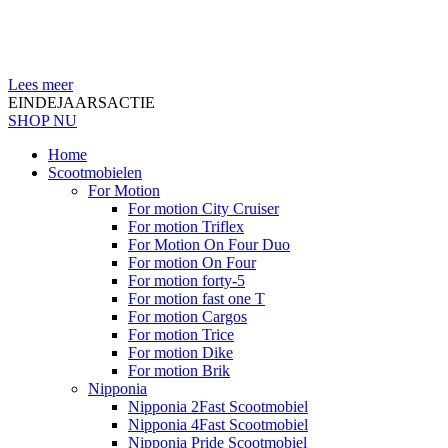
Lees meer
EINDEJAARSACTIE
SHOP NU
Home
Scootmobielen
For Motion
For motion City Cruiser
For motion Triflex
For Motion On Four Duo
For motion On Four
For motion forty-5
For motion fast one T
For motion Cargos
For motion Trice
For motion Dike
For motion Brik
Nipponia
Nipponia 2Fast Scootmobiel
Nipponia 4Fast Scootmobiel
Nipponia Pride Scootmobiel