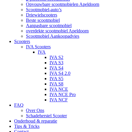
Opvouwbare scootmobielen Apeldoorn
Scootmobiel-auto’s
Driewielscooters
Beste scootmobiel
Aanpasbare scootmobiel
overdekte scootmobiel Apeldoorn
Scootmobiel Aankoopadvies
Scooters
IVA Scooters
IVA
IVA S2
IVA S3
IVA S4
IVA S4 2.0
IVA S5
IVA S8
IVA NCE
IVA NCE Pro
IVA NCF
FAQ
Over Ons
Schadeherstel Scooter
Onderhoud & reparatie
Tips & Tricks
Contact