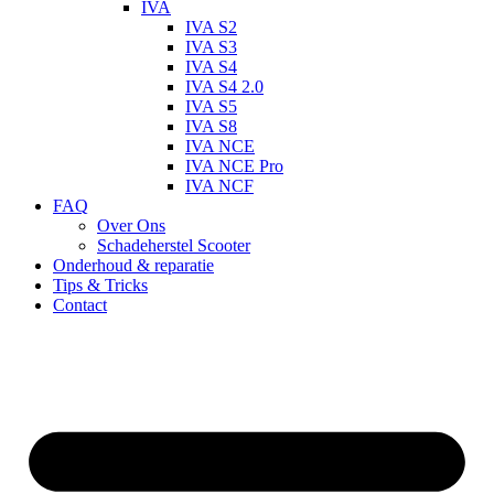
IVA
IVA S2
IVA S3
IVA S4
IVA S4 2.0
IVA S5
IVA S8
IVA NCE
IVA NCE Pro
IVA NCF
FAQ
Over Ons
Schadeherstel Scooter
Onderhoud & reparatie
Tips & Tricks
Contact