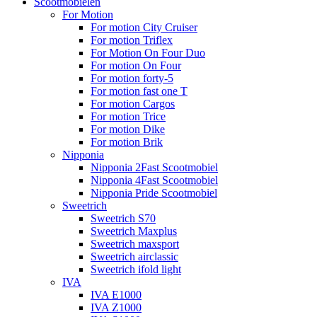
Scootmobielen
For Motion
For motion City Cruiser
For motion Triflex
For Motion On Four Duo
For motion On Four
For motion forty-5
For motion fast one T
For motion Cargos
For motion Trice
For motion Dike
For motion Brik
Nipponia
Nipponia 2Fast Scootmobiel
Nipponia 4Fast Scootmobiel
Nipponia Pride Scootmobiel
Sweetrich
Sweetrich S70
Sweetrich Maxplus
Sweetrich maxsport
Sweetrich airclassic
Sweetrich ifold light
IVA
IVA E1000
IVA Z1000