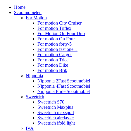
Home
Scootmobielen
For Motion
For motion City Cruiser
For motion Triflex
For Motion On Four Duo
For motion On Four
For motion forty-5
For motion fast one T
For motion Cargos
For motion Trice
For motion Dike
For motion Brik
Nipponia
Nipponia 2Fast Scootmobiel
Nipponia 4Fast Scootmobiel
Nipponia Pride Scootmobiel
Sweetrich
Sweetrich S70
Sweetrich Maxplus
Sweetrich maxsport
Sweetrich airclassic
Sweetrich ifold light
IVA