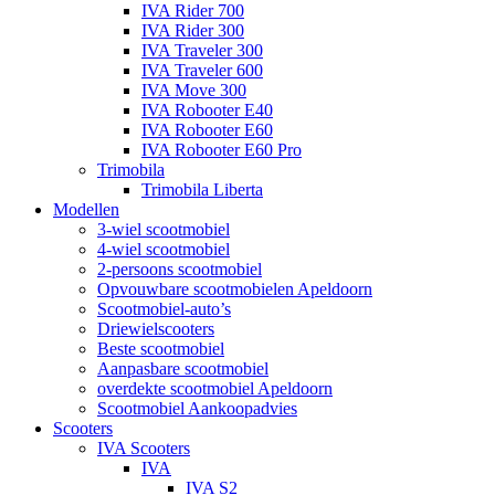
IVA Rider 700
IVA Rider 300
IVA Traveler 300
IVA Traveler 600
IVA Move 300
IVA Robooter E40
IVA Robooter E60
IVA Robooter E60 Pro
Trimobila
Trimobila Liberta
Modellen
3-wiel scootmobiel
4-wiel scootmobiel
2-persoons scootmobiel
Opvouwbare scootmobielen Apeldoorn
Scootmobiel-auto’s
Driewielscooters
Beste scootmobiel
Aanpasbare scootmobiel
overdekte scootmobiel Apeldoorn
Scootmobiel Aankoopadvies
Scooters
IVA Scooters
IVA
IVA S2