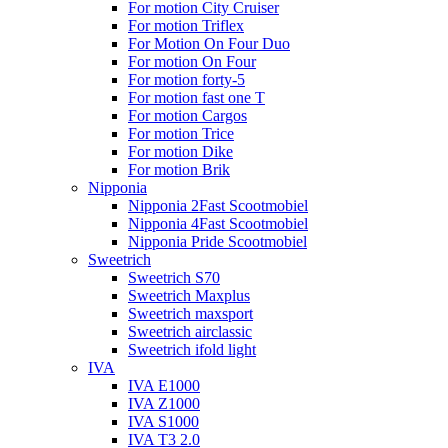
For motion City Cruiser
For motion Triflex
For Motion On Four Duo
For motion On Four
For motion forty-5
For motion fast one T
For motion Cargos
For motion Trice
For motion Dike
For motion Brik
Nipponia
Nipponia 2Fast Scootmobiel
Nipponia 4Fast Scootmobiel
Nipponia Pride Scootmobiel
Sweetrich
Sweetrich S70
Sweetrich Maxplus
Sweetrich maxsport
Sweetrich airclassic
Sweetrich ifold light
IVA
IVA E1000
IVA Z1000
IVA S1000
IVA T3 2.0