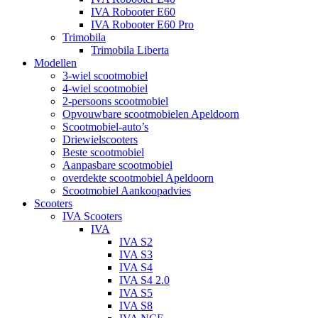
IVA Robooter E60
IVA Robooter E60 Pro
Trimobila
Trimobila Liberta
Modellen
3-wiel scootmobiel
4-wiel scootmobiel
2-persoons scootmobiel
Opvouwbare scootmobielen Apeldoorn
Scootmobiel-auto’s
Driewielscooters
Beste scootmobiel
Aanpasbare scootmobiel
overdekte scootmobiel Apeldoorn
Scootmobiel Aankoopadvies
Scooters
IVA Scooters
IVA
IVA S2
IVA S3
IVA S4
IVA S4 2.0
IVA S5
IVA S8