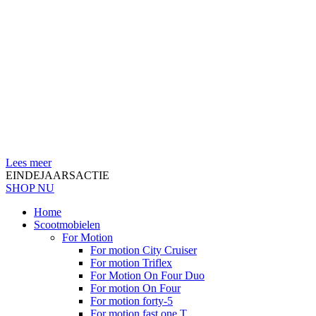
Lees meer
EINDEJAARSACTIE
SHOP NU
Home
Scootmobielen
For Motion
For motion City Cruiser
For motion Triflex
For Motion On Four Duo
For motion On Four
For motion forty-5
For motion fast one T