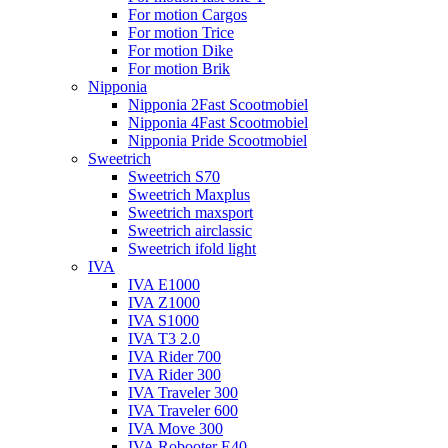
For motion Cargos
For motion Trice
For motion Dike
For motion Brik
Nipponia
Nipponia 2Fast Scootmobiel
Nipponia 4Fast Scootmobiel
Nipponia Pride Scootmobiel
Sweetrich
Sweetrich S70
Sweetrich Maxplus
Sweetrich maxsport
Sweetrich airclassic
Sweetrich ifold light
IVA
IVA E1000
IVA Z1000
IVA S1000
IVA T3 2.0
IVA Rider 700
IVA Rider 300
IVA Traveler 300
IVA Traveler 600
IVA Move 300
IVA Robooter E40