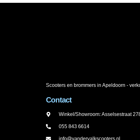
Scooters en brommers in Apeldoorn - verko
Contact
Winkel/Showroom: Asselsestraat 2
055 843 6614
info@vandervalkscooters.nl