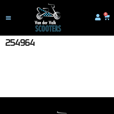
0
254964