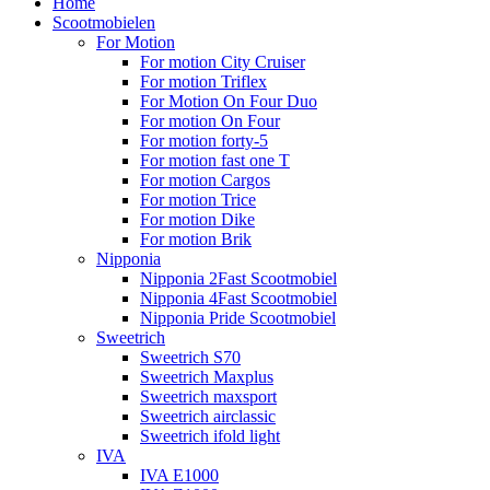
Home
Scootmobielen
For Motion
For motion City Cruiser
For motion Triflex
For Motion On Four Duo
For motion On Four
For motion forty-5
For motion fast one T
For motion Cargos
For motion Trice
For motion Dike
For motion Brik
Nipponia
Nipponia 2Fast Scootmobiel
Nipponia 4Fast Scootmobiel
Nipponia Pride Scootmobiel
Sweetrich
Sweetrich S70
Sweetrich Maxplus
Sweetrich maxsport
Sweetrich airclassic
Sweetrich ifold light
IVA
IVA E1000