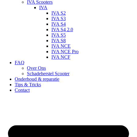
IVA Scooters
IVA
IVA S2
IVA S3
IVA S4
IVA S4 2.0
IVA S5
IVA S8
IVA NCE
IVA NCE Pro
IVA NCF
FAQ
Over Ons
Schadeherstel Scooter
Onderhoud & reparatie
Tips & Tricks
Contact