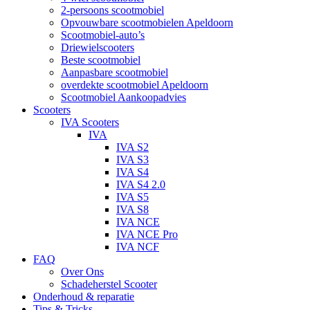
2-persoons scootmobiel
Opvouwbare scootmobielen Apeldoorn
Scootmobiel-auto’s
Driewielscooters
Beste scootmobiel
Aanpasbare scootmobiel
overdekte scootmobiel Apeldoorn
Scootmobiel Aankoopadvies
Scooters
IVA Scooters
IVA
IVA S2
IVA S3
IVA S4
IVA S4 2.0
IVA S5
IVA S8
IVA NCE
IVA NCE Pro
IVA NCF
FAQ
Over Ons
Schadeherstel Scooter
Onderhoud & reparatie
Tips & Tricks