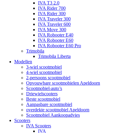
IVA T3 2.0
IVA Rider 700
IVA Rider 300
IVA Traveler 300
IVA Traveler 600
IVA Move 300
IVA Robooter E40
IVA Robooter E60
IVA Robooter E60 Pro
Trimobila
Trimobila Liberta
Modellen
3-wiel scootmobiel
4-wiel scootmobiel
2-persoons scootmobiel
Opvouwbare scootmobielen Apeldoorn
Scootmobiel-auto’s
Driewielscooters
Beste scootmobiel
Aanpasbare scootmobiel
overdekte scootmobiel Apeldoorn
Scootmobiel Aankoopadvies
Scooters
IVA Scooters
IVA