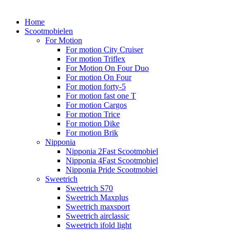
Home
Scootmobielen
For Motion
For motion City Cruiser
For motion Triflex
For Motion On Four Duo
For motion On Four
For motion forty-5
For motion fast one T
For motion Cargos
For motion Trice
For motion Dike
For motion Brik
Nipponia
Nipponia 2Fast Scootmobiel
Nipponia 4Fast Scootmobiel
Nipponia Pride Scootmobiel
Sweetrich
Sweetrich S70
Sweetrich Maxplus
Sweetrich maxsport
Sweetrich airclassic
Sweetrich ifold light