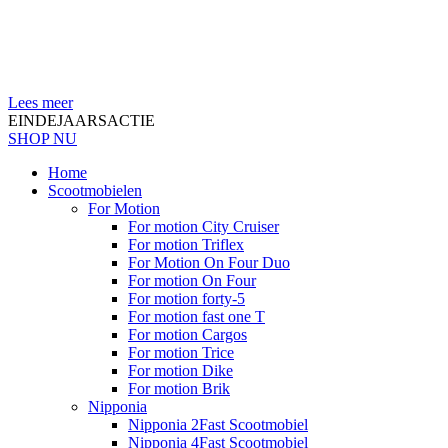
Lees meer
EINDEJAARSACTIE
SHOP NU
Home
Scootmobielen
For Motion
For motion City Cruiser
For motion Triflex
For Motion On Four Duo
For motion On Four
For motion forty-5
For motion fast one T
For motion Cargos
For motion Trice
For motion Dike
For motion Brik
Nipponia
Nipponia 2Fast Scootmobiel
Nipponia 4Fast Scootmobiel