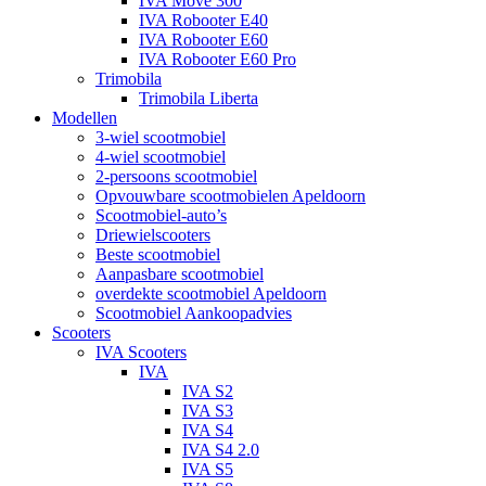
IVA Move 300
IVA Robooter E40
IVA Robooter E60
IVA Robooter E60 Pro
Trimobila
Trimobila Liberta
Modellen
3-wiel scootmobiel
4-wiel scootmobiel
2-persoons scootmobiel
Opvouwbare scootmobielen Apeldoorn
Scootmobiel-auto’s
Driewielscooters
Beste scootmobiel
Aanpasbare scootmobiel
overdekte scootmobiel Apeldoorn
Scootmobiel Aankoopadvies
Scooters
IVA Scooters
IVA
IVA S2
IVA S3
IVA S4
IVA S4 2.0
IVA S5