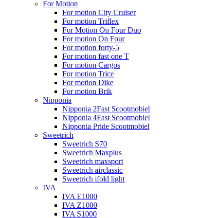
For Motion
For motion City Cruiser
For motion Triflex
For Motion On Four Duo
For motion On Four
For motion forty-5
For motion fast one T
For motion Cargos
For motion Trice
For motion Dike
For motion Brik
Nipponia
Nipponia 2Fast Scootmobiel
Nipponia 4Fast Scootmobiel
Nipponia Pride Scootmobiel
Sweetrich
Sweetrich S70
Sweetrich Maxplus
Sweetrich maxsport
Sweetrich airclassic
Sweetrich ifold light
IVA
IVA E1000
IVA Z1000
IVA S1000