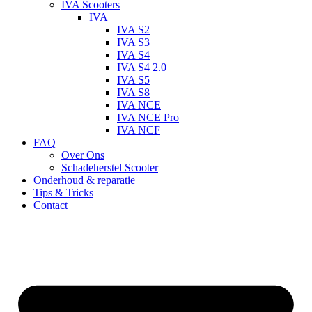
IVA Scooters
IVA
IVA S2
IVA S3
IVA S4
IVA S4 2.0
IVA S5
IVA S8
IVA NCE
IVA NCE Pro
IVA NCF
FAQ
Over Ons
Schadeherstel Scooter
Onderhoud & reparatie
Tips & Tricks
Contact