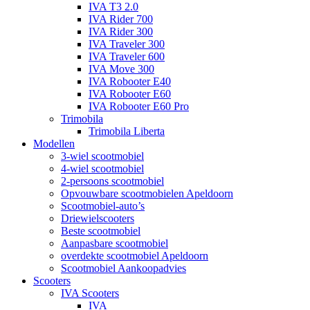
IVA T3 2.0
IVA Rider 700
IVA Rider 300
IVA Traveler 300
IVA Traveler 600
IVA Move 300
IVA Robooter E40
IVA Robooter E60
IVA Robooter E60 Pro
Trimobila
Trimobila Liberta
Modellen
3-wiel scootmobiel
4-wiel scootmobiel
2-persoons scootmobiel
Opvouwbare scootmobielen Apeldoorn
Scootmobiel-auto’s
Driewielscooters
Beste scootmobiel
Aanpasbare scootmobiel
overdekte scootmobiel Apeldoorn
Scootmobiel Aankoopadvies
Scooters
IVA Scooters
IVA