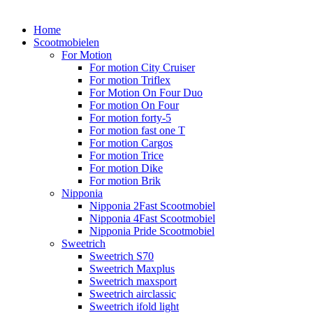
Home
Scootmobielen
For Motion
For motion City Cruiser
For motion Triflex
For Motion On Four Duo
For motion On Four
For motion forty-5
For motion fast one T
For motion Cargos
For motion Trice
For motion Dike
For motion Brik
Nipponia
Nipponia 2Fast Scootmobiel
Nipponia 4Fast Scootmobiel
Nipponia Pride Scootmobiel
Sweetrich
Sweetrich S70
Sweetrich Maxplus
Sweetrich maxsport
Sweetrich airclassic
Sweetrich ifold light