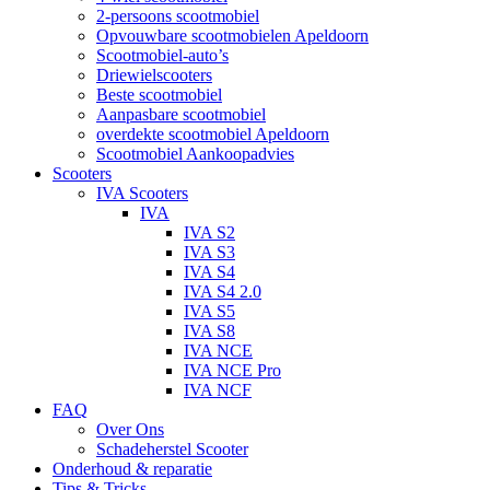
2-persoons scootmobiel
Opvouwbare scootmobielen Apeldoorn
Scootmobiel-auto’s
Driewielscooters
Beste scootmobiel
Aanpasbare scootmobiel
overdekte scootmobiel Apeldoorn
Scootmobiel Aankoopadvies
Scooters
IVA Scooters
IVA
IVA S2
IVA S3
IVA S4
IVA S4 2.0
IVA S5
IVA S8
IVA NCE
IVA NCE Pro
IVA NCF
FAQ
Over Ons
Schadeherstel Scooter
Onderhoud & reparatie
Tips & Tricks