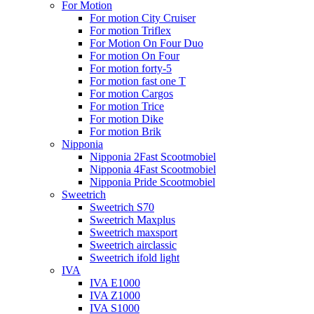
For Motion
For motion City Cruiser
For motion Triflex
For Motion On Four Duo
For motion On Four
For motion forty-5
For motion fast one T
For motion Cargos
For motion Trice
For motion Dike
For motion Brik
Nipponia
Nipponia 2Fast Scootmobiel
Nipponia 4Fast Scootmobiel
Nipponia Pride Scootmobiel
Sweetrich
Sweetrich S70
Sweetrich Maxplus
Sweetrich maxsport
Sweetrich airclassic
Sweetrich ifold light
IVA
IVA E1000
IVA Z1000
IVA S1000