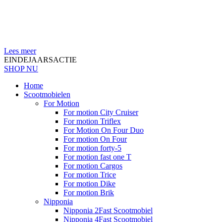
Lees meer
EINDEJAARSACTIE
SHOP NU
Home
Scootmobielen
For Motion
For motion City Cruiser
For motion Triflex
For Motion On Four Duo
For motion On Four
For motion forty-5
For motion fast one T
For motion Cargos
For motion Trice
For motion Dike
For motion Brik
Nipponia
Nipponia 2Fast Scootmobiel
Nipponia 4Fast Scootmobiel