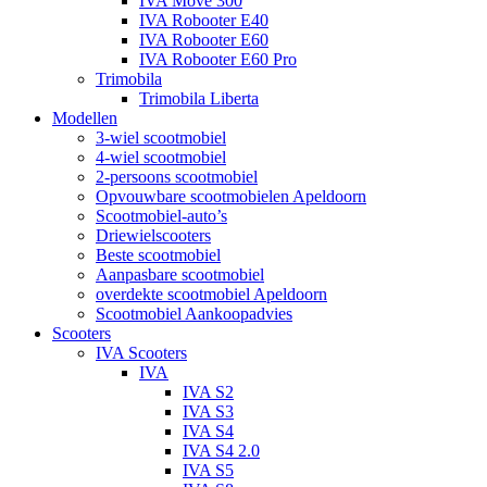
IVA Move 300
IVA Robooter E40
IVA Robooter E60
IVA Robooter E60 Pro
Trimobila
Trimobila Liberta
Modellen
3-wiel scootmobiel
4-wiel scootmobiel
2-persoons scootmobiel
Opvouwbare scootmobielen Apeldoorn
Scootmobiel-auto’s
Driewielscooters
Beste scootmobiel
Aanpasbare scootmobiel
overdekte scootmobiel Apeldoorn
Scootmobiel Aankoopadvies
Scooters
IVA Scooters
IVA
IVA S2
IVA S3
IVA S4
IVA S4 2.0
IVA S5