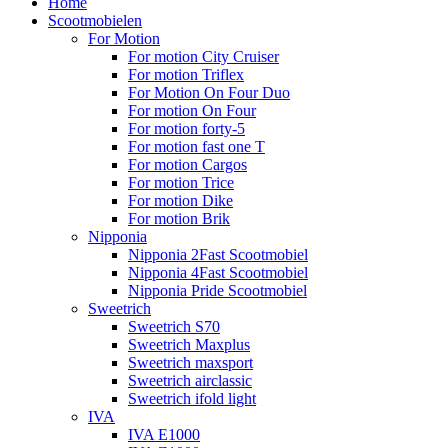
Home
Scootmobielen
For Motion
For motion City Cruiser
For motion Triflex
For Motion On Four Duo
For motion On Four
For motion forty-5
For motion fast one T
For motion Cargos
For motion Trice
For motion Dike
For motion Brik
Nipponia
Nipponia 2Fast Scootmobiel
Nipponia 4Fast Scootmobiel
Nipponia Pride Scootmobiel
Sweetrich
Sweetrich S70
Sweetrich Maxplus
Sweetrich maxsport
Sweetrich airclassic
Sweetrich ifold light
IVA
IVA E1000