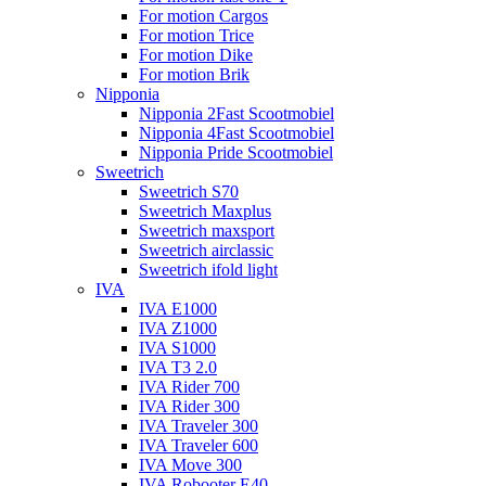
For motion Cargos
For motion Trice
For motion Dike
For motion Brik
Nipponia
Nipponia 2Fast Scootmobiel
Nipponia 4Fast Scootmobiel
Nipponia Pride Scootmobiel
Sweetrich
Sweetrich S70
Sweetrich Maxplus
Sweetrich maxsport
Sweetrich airclassic
Sweetrich ifold light
IVA
IVA E1000
IVA Z1000
IVA S1000
IVA T3 2.0
IVA Rider 700
IVA Rider 300
IVA Traveler 300
IVA Traveler 600
IVA Move 300
IVA Robooter E40