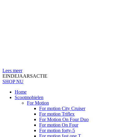
Lees meer
EINDEJAARSACTIE
SHOP NU
Home
Scootmobielen
For Motion
For motion City Cruiser
For motion Triflex
For Motion On Four Duo
For motion On Four
For motion forty-5
For motion fast one T