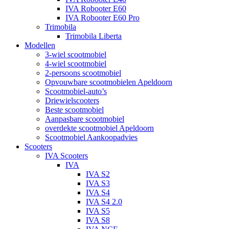
IVA Robooter E60
IVA Robooter E60 Pro
Trimobila
Trimobila Liberta
Modellen
3-wiel scootmobiel
4-wiel scootmobiel
2-persoons scootmobiel
Opvouwbare scootmobielen Apeldoorn
Scootmobiel-auto’s
Driewielscooters
Beste scootmobiel
Aanpasbare scootmobiel
overdekte scootmobiel Apeldoorn
Scootmobiel Aankoopadvies
Scooters
IVA Scooters
IVA
IVA S2
IVA S3
IVA S4
IVA S4 2.0
IVA S5
IVA S8