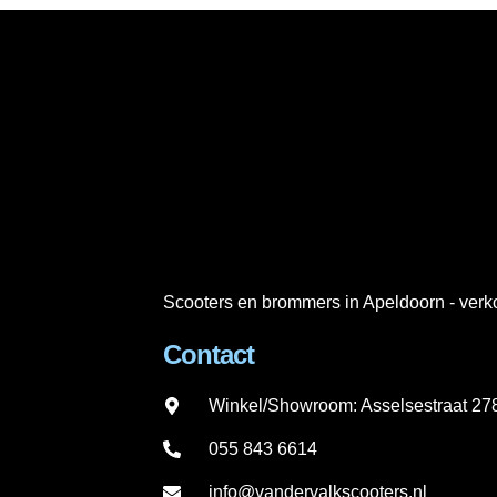
Scooters en brommers in Apeldoorn - verko
Contact
Winkel/Showroom: Asselsestraat 2
055 843 6614
info@vandervalkscooters.nl