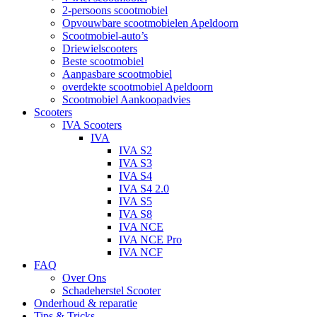
2-persoons scootmobiel
Opvouwbare scootmobielen Apeldoorn
Scootmobiel-auto’s
Driewielscooters
Beste scootmobiel
Aanpasbare scootmobiel
overdekte scootmobiel Apeldoorn
Scootmobiel Aankoopadvies
Scooters
IVA Scooters
IVA
IVA S2
IVA S3
IVA S4
IVA S4 2.0
IVA S5
IVA S8
IVA NCE
IVA NCE Pro
IVA NCF
FAQ
Over Ons
Schadeherstel Scooter
Onderhoud & reparatie
Tips & Tricks