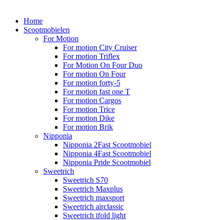
Home
Scootmobielen
For Motion
For motion City Cruiser
For motion Triflex
For Motion On Four Duo
For motion On Four
For motion forty-5
For motion fast one T
For motion Cargos
For motion Trice
For motion Dike
For motion Brik
Nipponia
Nipponia 2Fast Scootmobiel
Nipponia 4Fast Scootmobiel
Nipponia Pride Scootmobiel
Sweetrich
Sweetrich S70
Sweetrich Maxplus
Sweetrich maxsport
Sweetrich airclassic
Sweetrich ifold light