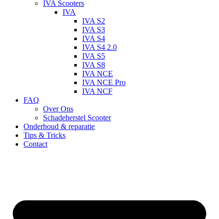
IVA Scooters
IVA
IVA S2
IVA S3
IVA S4
IVA S4 2.0
IVA S5
IVA S8
IVA NCE
IVA NCE Pro
IVA NCF
FAQ
Over Ons
Schadeherstel Scooter
Onderhoud & reparatie
Tips & Tricks
Contact