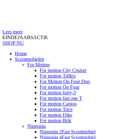
Lees meer
EINDEJAARSACTIE
SHOP NU
Home
Scootmobielen
For Motion
For motion City Cruiser
For motion Triflex
For Motion On Four Duo
For motion On Four
For motion forty-5
For motion fast one T
For motion Cargos
For motion Trice
For motion Dike
For motion Brik
Nipponia
Nipponia 2Fast Scootmobiel
Nipponia 4Fast Scootmobiel