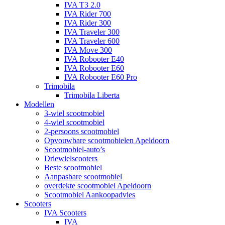
IVA T3 2.0
IVA Rider 700
IVA Rider 300
IVA Traveler 300
IVA Traveler 600
IVA Move 300
IVA Robooter E40
IVA Robooter E60
IVA Robooter E60 Pro
Trimobila
Trimobila Liberta
Modellen
3-wiel scootmobiel
4-wiel scootmobiel
2-persoons scootmobiel
Opvouwbare scootmobielen Apeldoorn
Scootmobiel-auto’s
Driewielscooters
Beste scootmobiel
Aanpasbare scootmobiel
overdekte scootmobiel Apeldoorn
Scootmobiel Aankoopadvies
Scooters
IVA Scooters
IVA