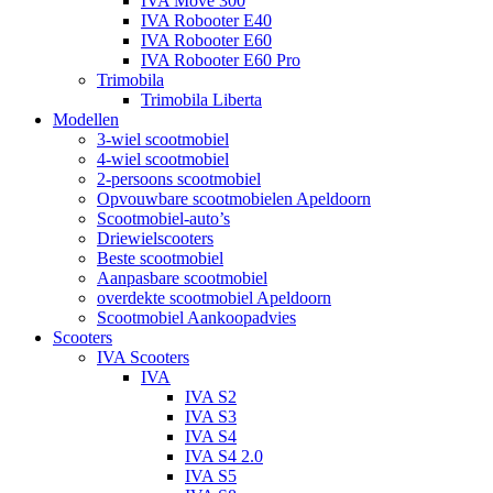
IVA Move 300
IVA Robooter E40
IVA Robooter E60
IVA Robooter E60 Pro
Trimobila
Trimobila Liberta
Modellen
3-wiel scootmobiel
4-wiel scootmobiel
2-persoons scootmobiel
Opvouwbare scootmobielen Apeldoorn
Scootmobiel-auto’s
Driewielscooters
Beste scootmobiel
Aanpasbare scootmobiel
overdekte scootmobiel Apeldoorn
Scootmobiel Aankoopadvies
Scooters
IVA Scooters
IVA
IVA S2
IVA S3
IVA S4
IVA S4 2.0
IVA S5