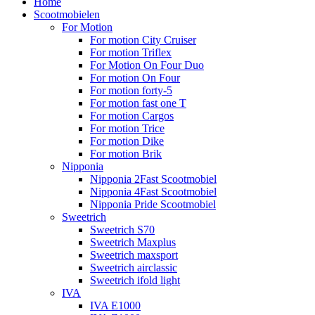
Home
Scootmobielen
For Motion
For motion City Cruiser
For motion Triflex
For Motion On Four Duo
For motion On Four
For motion forty-5
For motion fast one T
For motion Cargos
For motion Trice
For motion Dike
For motion Brik
Nipponia
Nipponia 2Fast Scootmobiel
Nipponia 4Fast Scootmobiel
Nipponia Pride Scootmobiel
Sweetrich
Sweetrich S70
Sweetrich Maxplus
Sweetrich maxsport
Sweetrich airclassic
Sweetrich ifold light
IVA
IVA E1000