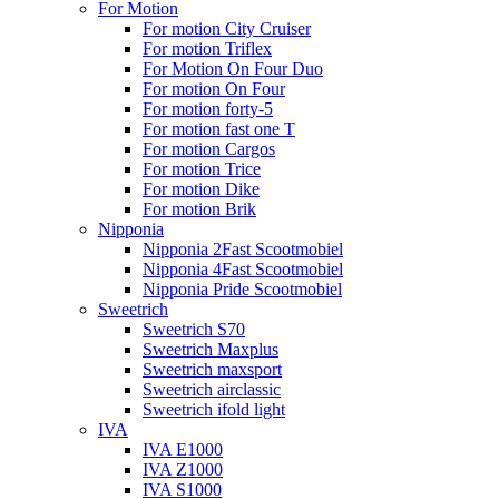
For Motion
For motion City Cruiser
For motion Triflex
For Motion On Four Duo
For motion On Four
For motion forty-5
For motion fast one T
For motion Cargos
For motion Trice
For motion Dike
For motion Brik
Nipponia
Nipponia 2Fast Scootmobiel
Nipponia 4Fast Scootmobiel
Nipponia Pride Scootmobiel
Sweetrich
Sweetrich S70
Sweetrich Maxplus
Sweetrich maxsport
Sweetrich airclassic
Sweetrich ifold light
IVA
IVA E1000
IVA Z1000
IVA S1000