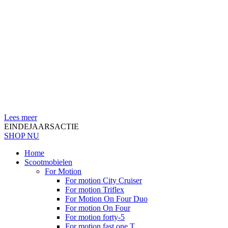
Lees meer
EINDEJAARSACTIE
SHOP NU
Home
Scootmobielen
For Motion
For motion City Cruiser
For motion Triflex
For Motion On Four Duo
For motion On Four
For motion forty-5
For motion fast one T