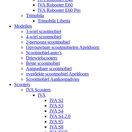
IVA Robooter E60
IVA Robooter E60 Pro
Trimobila
Trimobila Liberta
Modellen
3-wiel scootmobiel
4-wiel scootmobiel
2-persoons scootmobiel
Opvouwbare scootmobielen Apeldoorn
Scootmobiel-auto’s
Driewielscooters
Beste scootmobiel
Aanpasbare scootmobiel
overdekte scootmobiel Apeldoorn
Scootmobiel Aankoopadvies
Scooters
IVA Scooters
IVA
IVA S2
IVA S3
IVA S4
IVA S4 2.0
IVA S5
IVA S8