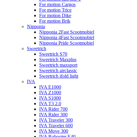
For motion Cargos
For motion Trice
For motion Dike
For motion Brik
Nipponia
Nipponia 2Fast Scootmobiel
Nipponia 4Fast Scootmobiel
Nipponia Pride Scootmobiel
Sweetrich
Sweetrich S70
Sweetrich Maxplus
Sweetrich maxsport
Sweetrich airclassic
Sweetrich ifold light
IVA
IVA E1000
IVA Z1000
IVA S1000
IVA T3 2.0
IVA Rider 700
IVA Rider 300
IVA Traveler 300
IVA Traveler 600
IVA Move 300
IVA Robooter E40