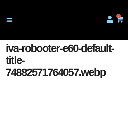
0
Onderhoud & Reparatie
iva-robooter-e60-default-
title-
74882571764057.webp