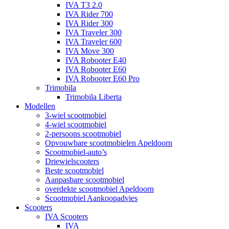
IVA T3 2.0
IVA Rider 700
IVA Rider 300
IVA Traveler 300
IVA Traveler 600
IVA Move 300
IVA Robooter E40
IVA Robooter E60
IVA Robooter E60 Pro
Trimobila
Trimobila Liberta
Modellen
3-wiel scootmobiel
4-wiel scootmobiel
2-persoons scootmobiel
Opvouwbare scootmobielen Apeldoorn
Scootmobiel-auto’s
Driewielscooters
Beste scootmobiel
Aanpasbare scootmobiel
overdekte scootmobiel Apeldoorn
Scootmobiel Aankoopadvies
Scooters
IVA Scooters
IVA