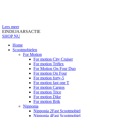
Lees meer
EINDEJAARSACTIE
SHOP NU
Home
Scootmobielen
For Motion
For motion City Cruiser
For motion Triflex
For Motion On Four Duo
For motion On Four
For motion forty-5
For motion fast one T
For motion Cargos
For motion Trice
For motion Dike
For motion Brik
Nipponia
Nipponia 2Fast Scootmobiel
Nipponia 4Fast Scootmobiel