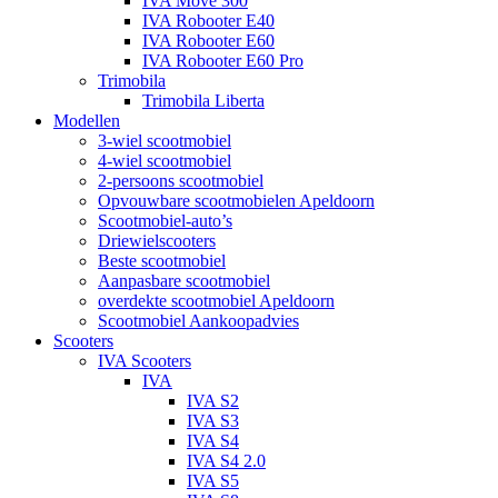
IVA Move 300
IVA Robooter E40
IVA Robooter E60
IVA Robooter E60 Pro
Trimobila
Trimobila Liberta
Modellen
3-wiel scootmobiel
4-wiel scootmobiel
2-persoons scootmobiel
Opvouwbare scootmobielen Apeldoorn
Scootmobiel-auto’s
Driewielscooters
Beste scootmobiel
Aanpasbare scootmobiel
overdekte scootmobiel Apeldoorn
Scootmobiel Aankoopadvies
Scooters
IVA Scooters
IVA
IVA S2
IVA S3
IVA S4
IVA S4 2.0
IVA S5