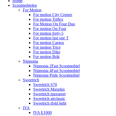
Home
Scootmobielen
For Motion
For motion City Cruiser
For motion Triflex
For Motion On Four Duo
For motion On Four
For motion forty-5
For motion fast one T
For motion Cargos
For motion Trice
For motion Dike
For motion Brik
Nipponia
Nipponia 2Fast Scootmobiel
Nipponia 4Fast Scootmobiel
Nipponia Pride Scootmobiel
Sweetrich
Sweetrich S70
Sweetrich Maxplus
Sweetrich maxsport
Sweetrich airclassic
Sweetrich ifold light
IVA
IVA E1000