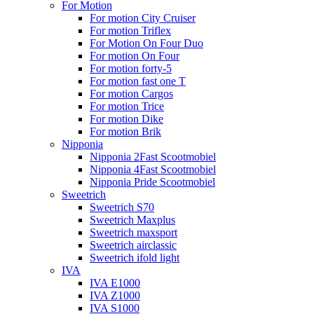
For Motion
For motion City Cruiser
For motion Triflex
For Motion On Four Duo
For motion On Four
For motion forty-5
For motion fast one T
For motion Cargos
For motion Trice
For motion Dike
For motion Brik
Nipponia
Nipponia 2Fast Scootmobiel
Nipponia 4Fast Scootmobiel
Nipponia Pride Scootmobiel
Sweetrich
Sweetrich S70
Sweetrich Maxplus
Sweetrich maxsport
Sweetrich airclassic
Sweetrich ifold light
IVA
IVA E1000
IVA Z1000
IVA S1000