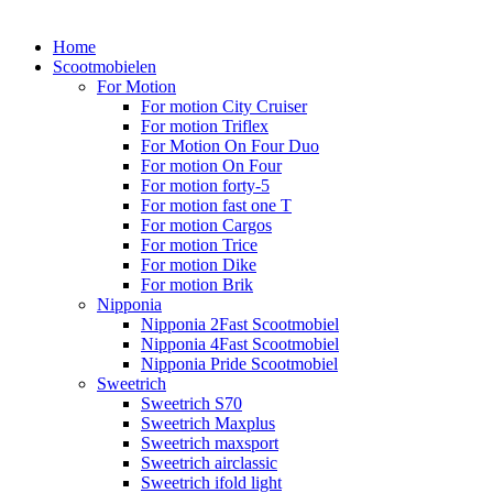
Home
Scootmobielen
For Motion
For motion City Cruiser
For motion Triflex
For Motion On Four Duo
For motion On Four
For motion forty-5
For motion fast one T
For motion Cargos
For motion Trice
For motion Dike
For motion Brik
Nipponia
Nipponia 2Fast Scootmobiel
Nipponia 4Fast Scootmobiel
Nipponia Pride Scootmobiel
Sweetrich
Sweetrich S70
Sweetrich Maxplus
Sweetrich maxsport
Sweetrich airclassic
Sweetrich ifold light