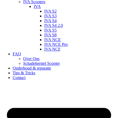
IVA Scooters
IVA
IVA S2
IVA S3
IVA S4
IVA S4 2.0
IVA S5
IVA S8
IVA NCE
IVA NCE Pro
IVA NCF
FAQ
Over Ons
Schadeherstel Scooter
Onderhoud & reparatie
Tips & Tricks
Contact