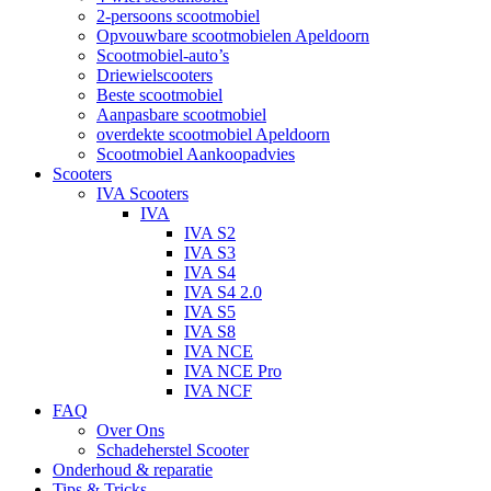
2-persoons scootmobiel
Opvouwbare scootmobielen Apeldoorn
Scootmobiel-auto’s
Driewielscooters
Beste scootmobiel
Aanpasbare scootmobiel
overdekte scootmobiel Apeldoorn
Scootmobiel Aankoopadvies
Scooters
IVA Scooters
IVA
IVA S2
IVA S3
IVA S4
IVA S4 2.0
IVA S5
IVA S8
IVA NCE
IVA NCE Pro
IVA NCF
FAQ
Over Ons
Schadeherstel Scooter
Onderhoud & reparatie
Tips & Tricks