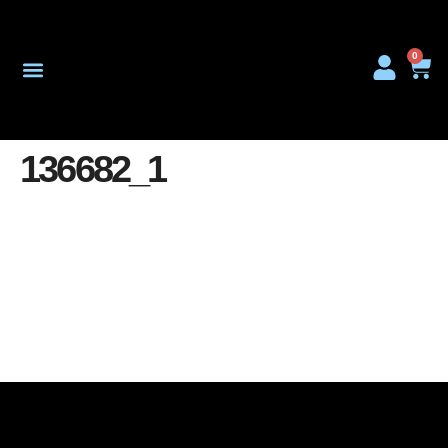
0
Onderhoud & Reparatie
136682_1