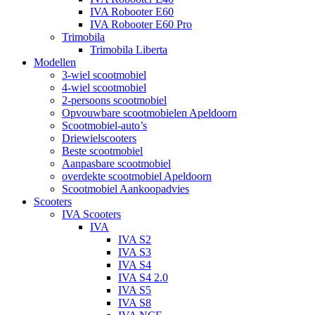
IVA Robooter E60
IVA Robooter E60 Pro
Trimobila
Trimobila Liberta
Modellen
3-wiel scootmobiel
4-wiel scootmobiel
2-persoons scootmobiel
Opvouwbare scootmobielen Apeldoorn
Scootmobiel-auto’s
Driewielscooters
Beste scootmobiel
Aanpasbare scootmobiel
overdekte scootmobiel Apeldoorn
Scootmobiel Aankoopadvies
Scooters
IVA Scooters
IVA
IVA S2
IVA S3
IVA S4
IVA S4 2.0
IVA S5
IVA S8