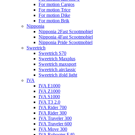
For motion Cargos
For motion Trice
For motion Dike
For motion Brik
Nipponia
Nipponia 2Fast Scootmobiel
Nipponia 4Fast Scootmobiel
Nipponia Pride Scootmobiel
Sweetrich
Sweetrich S70
Sweetrich Maxplus
Sweetrich maxsport
Sweetrich airclassic
Sweetrich ifold light
IVA
IVA E1000
IVA Z1000
IVA S1000
IVA T3 2.0
IVA Rider 700
IVA Rider 300
IVA Traveler 300
IVA Traveler 600
IVA Move 300
IVA Robooter E40