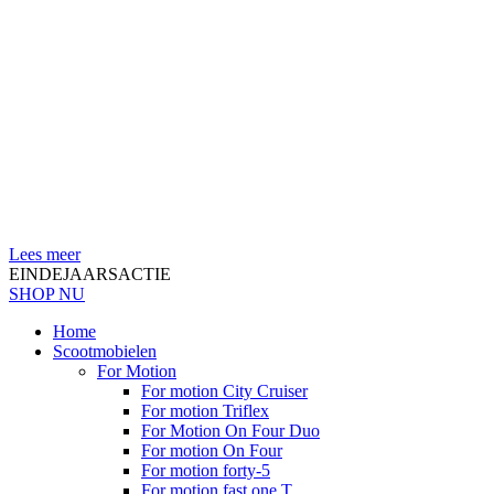
Lees meer
EINDEJAARSACTIE
SHOP NU
Home
Scootmobielen
For Motion
For motion City Cruiser
For motion Triflex
For Motion On Four Duo
For motion On Four
For motion forty-5
For motion fast one T