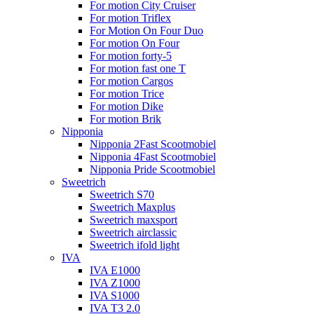
For motion City Cruiser
For motion Triflex
For Motion On Four Duo
For motion On Four
For motion forty-5
For motion fast one T
For motion Cargos
For motion Trice
For motion Dike
For motion Brik
Nipponia
Nipponia 2Fast Scootmobiel
Nipponia 4Fast Scootmobiel
Nipponia Pride Scootmobiel
Sweetrich
Sweetrich S70
Sweetrich Maxplus
Sweetrich maxsport
Sweetrich airclassic
Sweetrich ifold light
IVA
IVA E1000
IVA Z1000
IVA S1000
IVA T3 2.0