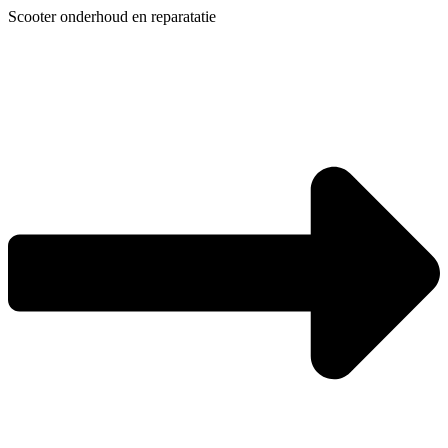
Ga
Scooter onderhoud en reparatatie
naar
de
inhoud