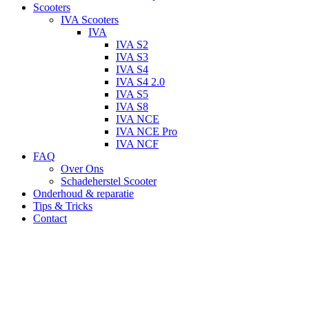
Scooters
IVA Scooters
IVA
IVA S2
IVA S3
IVA S4
IVA S4 2.0
IVA S5
IVA S8
IVA NCE
IVA NCE Pro
IVA NCF
FAQ
Over Ons
Schadeherstel Scooter
Onderhoud & reparatie
Tips & Tricks
Contact