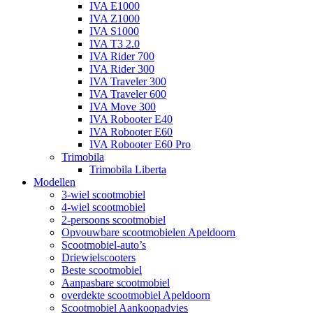
IVA E1000
IVA Z1000
IVA S1000
IVA T3 2.0
IVA Rider 700
IVA Rider 300
IVA Traveler 300
IVA Traveler 600
IVA Move 300
IVA Robooter E40
IVA Robooter E60
IVA Robooter E60 Pro
Trimobila
Trimobila Liberta
Modellen
3-wiel scootmobiel
4-wiel scootmobiel
2-persoons scootmobiel
Opvouwbare scootmobielen Apeldoorn
Scootmobiel-auto’s
Driewielscooters
Beste scootmobiel
Aanpasbare scootmobiel
overdekte scootmobiel Apeldoorn
Scootmobiel Aankoopadvies