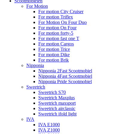
Scootmobielen
For Motion
For motion City Cruiser
For motion Triflex
For Motion On Four Duo
For motion On Four
For motion forty-5
For motion fast one T
For motion Cargos
For motion Trice
For motion Dike
For motion Brik
Nipponia
Nipponia 2Fast Scootmobiel
Nipponia 4Fast Scootmobiel
Nipponia Pride Scootmobiel
Sweetrich
Sweetrich S70
Sweetrich Maxplus
Sweetrich maxsport
Sweetrich airclassic
Sweetrich ifold light
IVA
IVA E1000
IVA Z1000