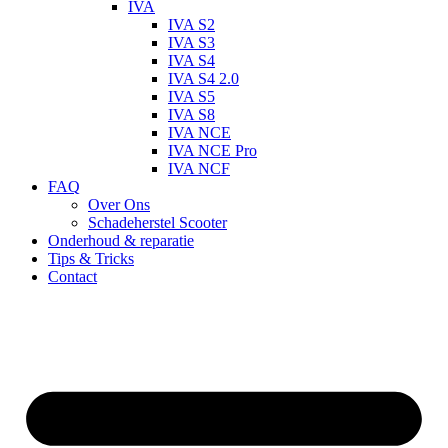
IVA
IVA S2
IVA S3
IVA S4
IVA S4 2.0
IVA S5
IVA S8
IVA NCE
IVA NCE Pro
IVA NCF
FAQ
Over Ons
Schadeherstel Scooter
Onderhoud & reparatie
Tips & Tricks
Contact