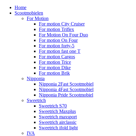
Home
Scootmobielen
For Motion
For motion City Cruiser
For motion Triflex
For Motion On Four Duo
For motion On Four
For motion forty-5
For motion fast one T
For motion Cargos
For motion Trice
For motion Dike
For motion Brik
Nipponia
Nipponia 2Fast Scootmobiel
Nipponia 4Fast Scootmobiel
Nipponia Pride Scootmobiel
Sweetrich
Sweetrich S70
Sweetrich Maxplus
Sweetrich maxsport
Sweetrich airclassic
Sweetrich ifold light
IVA