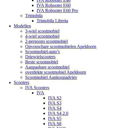
IVA Robooter E40
IVA Robooter E60
IVA Robooter E60 Pro
Trimobila
Trimobila Liberta
Modellen
3-wiel scootmobiel
4-wiel scootmobiel
2-persoons scootmobiel
Opvouwbare scootmobielen Apeldoorn
Scootmobiel-auto’s
Driewielscooters
Beste scootmobiel
Aanpasbare scootmobiel
overdekte scootmobiel Apeldoorn
Scootmobiel Aankoopadvies
Scooters
IVA Scooters
IVA
IVA S2
IVA S3
IVA S4
IVA S4 2.0
IVA S5
IVA S8