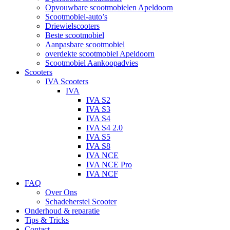
Opvouwbare scootmobielen Apeldoorn
Scootmobiel-auto’s
Driewielscooters
Beste scootmobiel
Aanpasbare scootmobiel
overdekte scootmobiel Apeldoorn
Scootmobiel Aankoopadvies
Scooters
IVA Scooters
IVA
IVA S2
IVA S3
IVA S4
IVA S4 2.0
IVA S5
IVA S8
IVA NCE
IVA NCE Pro
IVA NCF
FAQ
Over Ons
Schadeherstel Scooter
Onderhoud & reparatie
Tips & Tricks
Contact