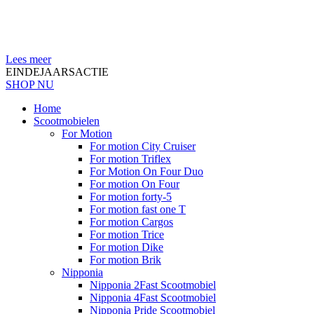
Lees meer
EINDEJAARSACTIE
SHOP NU
Home
Scootmobielen
For Motion
For motion City Cruiser
For motion Triflex
For Motion On Four Duo
For motion On Four
For motion forty-5
For motion fast one T
For motion Cargos
For motion Trice
For motion Dike
For motion Brik
Nipponia
Nipponia 2Fast Scootmobiel
Nipponia 4Fast Scootmobiel
Nipponia Pride Scootmobiel