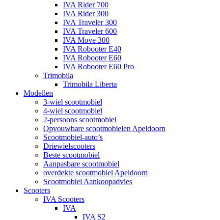
IVA Rider 700
IVA Rider 300
IVA Traveler 300
IVA Traveler 600
IVA Move 300
IVA Robooter E40
IVA Robooter E60
IVA Robooter E60 Pro
Trimobila
Trimobila Liberta
Modellen
3-wiel scootmobiel
4-wiel scootmobiel
2-persoons scootmobiel
Opvouwbare scootmobielen Apeldoorn
Scootmobiel-auto’s
Driewielscooters
Beste scootmobiel
Aanpasbare scootmobiel
overdekte scootmobiel Apeldoorn
Scootmobiel Aankoopadvies
Scooters
IVA Scooters
IVA
IVA S2