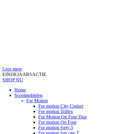
Lees meer
EINDEJAARSACTIE
SHOP NU
Home
Scootmobielen
For Motion
For motion City Cruiser
For motion Triflex
For Motion On Four Duo
For motion On Four
For motion forty-5
For motion fast one T