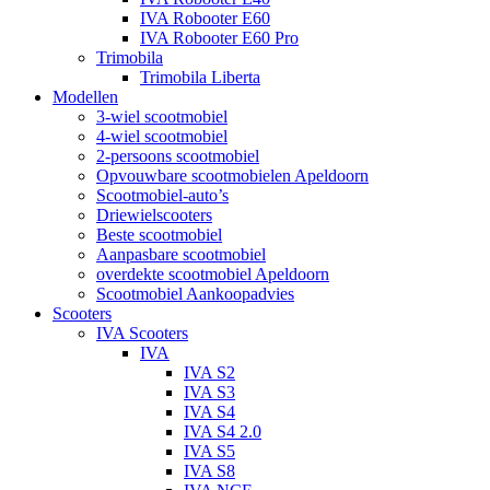
IVA Robooter E60
IVA Robooter E60 Pro
Trimobila
Trimobila Liberta
Modellen
3-wiel scootmobiel
4-wiel scootmobiel
2-persoons scootmobiel
Opvouwbare scootmobielen Apeldoorn
Scootmobiel-auto’s
Driewielscooters
Beste scootmobiel
Aanpasbare scootmobiel
overdekte scootmobiel Apeldoorn
Scootmobiel Aankoopadvies
Scooters
IVA Scooters
IVA
IVA S2
IVA S3
IVA S4
IVA S4 2.0
IVA S5
IVA S8