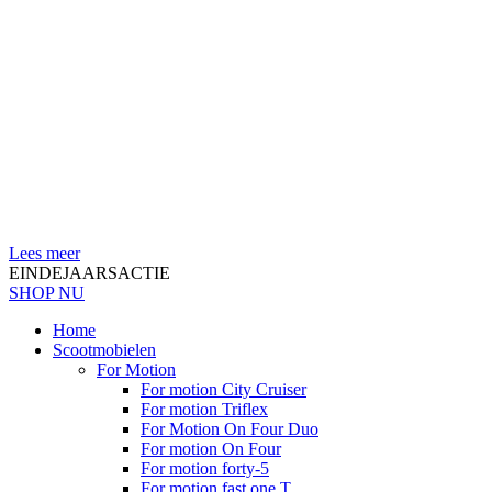
Lees meer
EINDEJAARSACTIE
SHOP NU
Home
Scootmobielen
For Motion
For motion City Cruiser
For motion Triflex
For Motion On Four Duo
For motion On Four
For motion forty-5
For motion fast one T