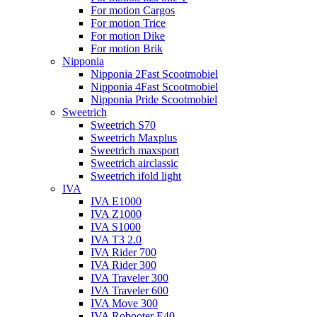
For motion Cargos
For motion Trice
For motion Dike
For motion Brik
Nipponia
Nipponia 2Fast Scootmobiel
Nipponia 4Fast Scootmobiel
Nipponia Pride Scootmobiel
Sweetrich
Sweetrich S70
Sweetrich Maxplus
Sweetrich maxsport
Sweetrich airclassic
Sweetrich ifold light
IVA
IVA E1000
IVA Z1000
IVA S1000
IVA T3 2.0
IVA Rider 700
IVA Rider 300
IVA Traveler 300
IVA Traveler 600
IVA Move 300
IVA Robooter E40