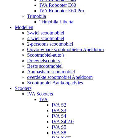
IVA Robooter E60
IVA Robooter E60 Pro
Trimobila
Trimobila Liberta
Modellen
3-wiel scootmobiel
4-wiel scootmobiel
2-persoons scootmobiel
Opvouwbare scootmobielen Apeldoorn
Scootmobiel-auto’s
Driewielscooters
Beste scootmobiel
Aanpasbare scootmobiel
overdekte scootmobiel Apeldoorn
Scootmobiel Aankoopadvies
Scooters
IVA Scooters
IVA
IVA S2
IVA S3
IVA S4
IVA S4 2.0
IVA S5
IVA S8